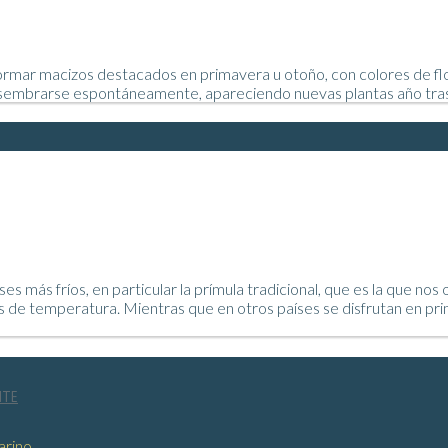
ormar macizos destacados en primavera u otoño, con colores de flor 
sembrarse espontáneamente, apareciendo nuevas plantas año tras añ
s más fríos, en particular la prímula tradicional, que es la que no
de temperatura. Mientras que en otros países se disfrutan en prim
NTE
arino