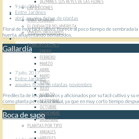
JAZMINES: LOS REYES DE LAS FLORES
9 julio, 2017
EXPOSICIONES
Entre Jardines
VIVEROS
abril
,
anuales
,
fichas de plantas
VIVAT VIVARIUM
EL QUEHACER DEL VIVERISTA
Floral de muy fácil cultivo, florece al poco tiempo de sembrada la
VIVEROS URUGUAYOS
huerta, ahuyentando nematodos.
PLANTAS
PLANTAS DEL MES
Gallardía
ENERO
FEBRERO
MARZO
ABRIL
7 julio, 2017
MAYO
Entre Jardines
JUNIO
anuales
,
fichas de plantas
,
noviembre
JULIO
AGOSTO
Predilecta de los jardineros y aficionados por su fácil cultivo y s
SETIEMBRE
como planta perenne o anual, ya que en muy corto tiempo después d
OCTUBRE
NOVIEMBRE
Boca de sapo
DICIEMBRE
PLANTAS POR TIPO
ANUALES
ÁRBOLES