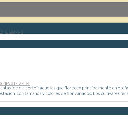
EZ, G. GUARINO
CIONES UTE-ANTEL
antas “de día corto”: aquellas que florecen principalmente en otoño
estación, con tamaños y colores de flor variados. Los cultivares “