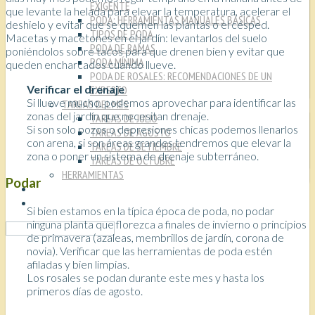
EXIGENTE
que levante la helada para elevar la temperatura, acelerar el
PODA: HERRAMIENTAS MANUALES BÁSICAS
deshielo y evitar que se quemen las plantas o el césped.
TIPOS DE PODA
Macetas y macetones en el jardín: levantarlos del suelo
PODA DE RAMAS
poniéndolos sobre tacos para que drenen bien y evitar que
PODA MÍNIMA
queden encharcados cuando llueve.
PODA DE ROSALES: RECOMENDACIONES DE UN
Verificar el drenaje
EXPERTO
Si llueve mucho, podemos aprovechar para identificar las
TAREAS DEL MES
zonas del jardín que necesitan drenaje.
TAREAS DE JULIO
Si son solo pozos o depresiones chicas podemos llenarlos
TAREAS DE AGOSTO
con arena, si son áreas grandes tendremos que elevar la
TAREAS DE SETIEMBRE
zona o poner un sistema de drenaje subterráneo.
TAREAS DE OCTUBRE
HERRAMIENTAS
Podar
ACERCA DE/CONTACTO
COLABORAR
Si bien estamos en la típica época de poda, no podar
ninguna planta que florezca a finales de invierno o principios
de primavera (azaleas, membrillos de jardín, corona de
novia). Verificar que las herramientas de poda estén
afiladas y bien limpias.
Los rosales se podan durante este mes y hasta los
primeros días de agosto.