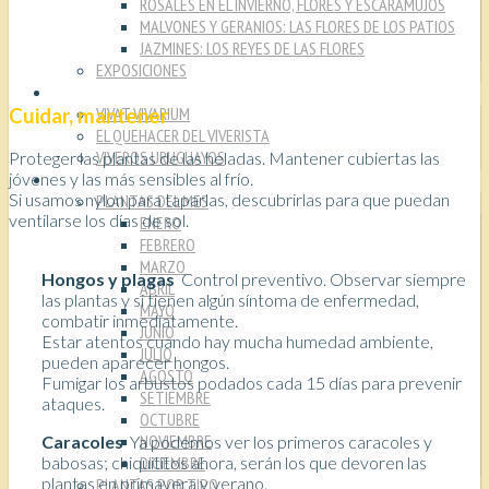
ROSALES EN EL INVIERNO, FLORES Y ESCARAMUJOS
MALVONES Y GERANIOS: LAS FLORES DE LOS PATIOS
JAZMINES: LOS REYES DE LAS FLORES
EXPOSICIONES
VIVEROS
VIVAT VIVARIUM
Cuidar, mantener
EL QUEHACER DEL VIVERISTA
VIVEROS URUGUAYOS
Proteger las plantas de las heladas. Mantener cubiertas las
PLANTAS
jóvenes y las más sensibles al frío.
Si usamos nylon para taparlas, descubrirlas para que puedan
PLANTAS DEL MES
ventilarse los días de sol.
ENERO
FEBRERO
MARZO
Hongos y plagas
Control preventivo. Observar siempre
ABRIL
las plantas y si tienen algún síntoma de enfermedad,
MAYO
combatir inmediatamente.
JUNIO
Estar atentos cuando hay mucha humedad ambiente,
JULIO
pueden aparecer hongos.
AGOSTO
Fumigar los arbustos podados cada 15 días para prevenir
SETIEMBRE
ataques.
OCTUBRE
NOVIEMBRE
Caracoles
Ya podemos ver los primeros caracoles y
DICIEMBRE
babosas; chiquititos ahora, serán los que devoren las
plantas en primavera y verano.
PLANTAS POR TIPO