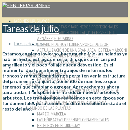
JARDINES URUGUAYOS
Tareas de julio
JARDINES DE PAISAJISTAS Y JARDINEROS PROFESIONALES
YARUTO: UN JARDÍN ORIENTAL | D. ECHEVESTE, J.L.
AZNÁREZ, G. GUARINO
tareas del mes
UN JARDÍN DE HOY | LORENA PONCE DE LEÓN
ACTUALIZACIÓN DE UNA GRAN ÁREA | ESTELA MARCONI
Estamos en pleno invierno, hace mucho frío, las heladas ya
JARDINES DE CREADORES NO PROFESIONALES
habrán hecho estragos en el jardín, que con el césped
PAISAJISMO CON PLANTAS NATIVAS
amarillento y el poco follaje queda desvestido. Es el
CULTURA JARDINERA
momento ideal para hacer trabajos de reforma: los
PAISAJISMO EN EL MUNDO
troncos y ramas desnudas nos permiten ver la estructura
PAISAJISMO NATURALISTA
del jardín en su conjunto, poniendo de manifiesto qué
MIRADAS
tenemos que cambiar o agregar. Aprovechemos ahora
NATIVOS Y FORÁNEOS: ÁRBOLES EN EL PARQUE DE
para podar, transplantar e introducir nuevos árboles y
VACACIONES UTE-ANTEL
arbustos. Los trabajos que realicemos en esta época son
PARQUE NACIONAL AARÓN DE ANCHORENA
fundamentales para tener el jardín en excelente estado el
EL MUNDO DE LAS PLANTAS
resto del año.
MARZO, MARCELA
LAS HÉRBACEAS PERENNES ORNAMENTALES
HELECHOS EN EL URUGUAY