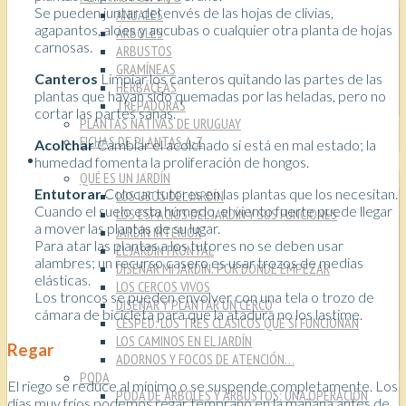
Se pueden juntar del envés de las hojas de clivias,
ANUALES
agapantos, aloes y aucubas o cualquier otra planta de hojas
ÁRBOLES
carnosas.
ARBUSTOS
GRAMÍNEAS
Canteros
Limpiar los canteros quitando las partes de las
HERBÁCEAS
plantas que hayan sido quemadas por las heladas, pero no
TREPADORAS
cortar las partes sanas.
PLANTAS NATIVAS DE URUGUAY
FICHAS DE PLANTAS A-Z
Acolchar
Cambiar el acolchado si está en mal estado; la
TÉCNICAS
humedad fomenta la proliferación de hongos.
QUÉ ES UN JARDÍN
Entutorar
Colocar tutores en las plantas que los necesitan.
LOS USOS DEL JARDÍN
Cuando el suelo esta húmedo, el viento fuerte puede llegar
LOS ESPACIOS DEL JARDÍN Y SUS FUNCIONES
a mover las plantas de su lugar.
JARDÍN INTERIOR
Para atar las plantas a los tutores no se deben usar
EL JARDÍN FRONTAL
alambres; un recurso casero es usar trozos de medias
DISEÑAR MI JARDÍN: POR DÓNDE EMPEZAR
elásticas.
LOS CERCOS VIVOS
Los troncos se pueden envolver con una tela o trozo de
DISEÑAR Y PLANTAR UN CERCO
cámara de bicicleta para que la atadura no los lastime.
CÉSPED: LOS TRES CLÁSICOS QUE SÍ FUNCIONAN
LOS CAMINOS EN EL JARDÍN
Regar
ADORNOS Y FOCOS DE ATENCIÓN…
PODA
El riego se reduce al mínimo o se suspende completamente. Los
PODA DE ÁRBOLES Y ARBUSTOS: UNA OPERACIÓN
días muy fríos podemos regar temprano en la mañana antes de