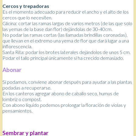
Cercos y trepadoras
Es el momento adecuado para reducir el ancho y el alto de los
cercos que lo necesiten.
Glicina: cortar las ramas largas de varios metros (de las que solo
las yemas de la base dan flor) dejándolas de 30-40cm.
No podar las ramas cortas (las llamadas brindillas coronadas),
que llevan en el extremo una yema de flor que dará lugar a una
inflorescencia.
Santa Rita: podar los brotes laterales dejándolos de unos 5 cm.
Podar el tallo principal únicamente si ha crecido demasiado.
Abonar
Si podamos, conviene abonar después para ayudar a las plantas
podadas a recuperarse.
En los canteros agregar abono de caballo seco, humus de
lombriz o compost.
Con abono líquido podemos prolongar la floración de violas y
pensamientos.
Sembrar y plantar