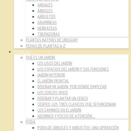
ANUALES
ÁRBOLES
ARBUSTOS
GRAMÍNEAS
HERBÁCEAS
TREPADORAS
PLANTAS NATIVAS DE URUGUAY
FICHAS DE PLANTAS A-Z
TÉCNICAS
QUÉ ES UN JARDÍN
LOS USOS DEL JARDÍN
LOS ESPACIOS DEL JARDÍN Y SUS FUNCIONES
JARDÍN INTERIOR
EL JARDÍN FRONTAL
DISEÑAR MI JARDÍN: POR DÓNDE EMPEZAR
LOS CERCOS VIVOS
DISEÑAR Y PLANTAR UN CERCO
CÉSPED: LOS TRES CLÁSICOS QUE SÍ FUNCIONAN
LOS CAMINOS EN EL JARDÍN
ADORNOS Y FOCOS DE ATENCIÓN…
PODA
PODA DE ÁRBOLES Y ARBUSTOS: UNA OPERACIÓN