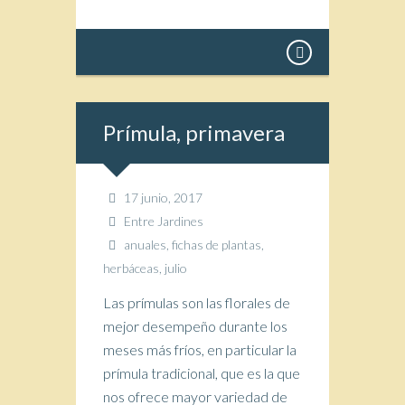
Prímula, primavera
17 junio, 2017
Entre Jardines
anuales
,
fichas de plantas
,
herbáceas
,
julio
Las prímulas son las florales de
mejor desempeño durante los
meses más fríos, en particular la
prímula tradicional, que es la que
nos ofrece mayor variedad de