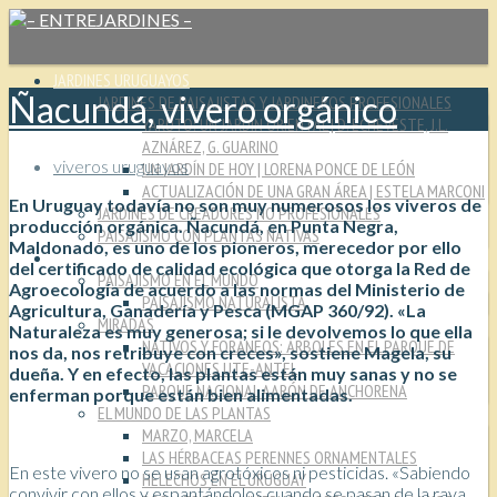
JARDINES URUGUAYOS
Ñacundá, vivero orgánico
JARDINES DE PAISAJISTAS Y JARDINEROS PROFESIONALES
YARUTO: UN JARDÍN ORIENTAL | D. ECHEVESTE, J.L.
AZNÁREZ, G. GUARINO
viveros uruguayos
UN JARDÍN DE HOY | LORENA PONCE DE LEÓN
ACTUALIZACIÓN DE UNA GRAN ÁREA | ESTELA MARCONI
En Uruguay todavía no son muy numerosos los viveros de
JARDINES DE CREADORES NO PROFESIONALES
producción orgánica. Ñacundá, en Punta Negra,
PAISAJISMO CON PLANTAS NATIVAS
Maldonado, es uno de los pioneros, merecedor por ello
CULTURA JARDINERA
del certificado de calidad ecológica que otorga la Red de
PAISAJISMO EN EL MUNDO
Agroecología de acuerdo a las normas del Ministerio de
PAISAJISMO NATURALISTA
Agricultura, Ganadería y Pesca (MGAP 360/92). «La
MIRADAS
Naturaleza es muy generosa; si le devolvemos lo que ella
NATIVOS Y FORÁNEOS: ÁRBOLES EN EL PARQUE DE
nos da, nos retribuye con creces», sostiene Magela, su
VACACIONES UTE-ANTEL
dueña. Y en efecto, las plantas están muy sanas y no se
PARQUE NACIONAL AARÓN DE ANCHORENA
enferman porque están bien alimentadas.
EL MUNDO DE LAS PLANTAS
MARZO, MARCELA
LAS HÉRBACEAS PERENNES ORNAMENTALES
En este vivero no se usan agrotóxicos ni pesticidas. «Sabiendo
HELECHOS EN EL URUGUAY
convivir con ellos y espantándolos cuando se pasan de la raya,