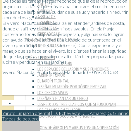
De todas las tareas Magela reconoce que la de la reproducción
ANUALES
orgánica es la tarea que más le apasiona: ver el crecimiento de
ÁRBOLES
cada una de las plantitas, cuidar de su salud y hacerlo sin recurrir
ARBUSTOS
a productos agrotóxicos.
GRAMÍNEAS
El vivero Ñacundá se especializa en atender jardines de costa,
HERBÁCEAS
donde el salitre y el viento son insoslayables. En ela franja
TREPADORAS
costera no todas las plantas prosperan, y algunas solo lo logran
con ayuda (incluso cumplen una especie de cuarentena en el
PLANTAS NATIVAS DE URUGUAY
vivero para adaptarse y fortalecerse). Con la experiencia y el
FICHAS DE PLANTAS A-Z
manejo que se hace en el vivero, los clientes tienen la seguridad
TÉCNICAS
de que las plantas que salen de allí están bien preparadas para
QUÉ ES UN JARDÍN
lucirse y perdurar en sus jardines.
LOS USOS DEL JARDÍN
LOS ESPACIOS DEL JARDÍN Y SUS FUNCIONES
Vivero Ñacundá, Punta Negra (Maldonado) – 099 553 063
JARDÍN INTERIOR
EL JARDÍN FRONTAL
DISEÑAR MI JARDÍN: POR DÓNDE EMPEZAR
LOS CERCOS VIVOS
DISEÑAR Y PLANTAR UN CERCO
CÉSPED: LOS TRES CLÁSICOS QUE SÍ FUNCIONAN
LOS CAMINOS EN EL JARDÍN
Yaruto: un jardín oriental | D. Echeveste, J.L. Aznárez, G. Guarino
ADORNOS Y FOCOS DE ATENCIÓN…
Tareas de octubre
PODA
PODA DE ÁRBOLES Y ARBUSTOS: UNA OPERACIÓN