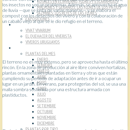
ROSALES EN EL INVIERNO, FLORES Y ESCARAMUJOS
los insectos no son un problema». Además, se aprovecha el agua
MALVONES Y GERANIOS: LAS FLORES DE LOS PATIOS
de lluvia —que se junta de varias maneras— y se elabora el
JAZMINES: LOS REYES DE LAS FLORES
compost con los desechos del vivero y con la colaboración de
EXPOSICIONES
un caballo viejo al que se le dio refugio en el terreno.
VIVEROS
VIVAT VIVARIUM
EL QUEHACER DEL VIVERISTA
VIVEROS URUGUAYOS
PLANTAS
PLANTAS DEL MES
ENERO
El terreno no es muy extenso, pero se aprovecha hasta el último
FEBRERO
rincón. En la zona de producción al aire libre conviven hortalizas,
MARZO
plantas ornamentales plantadas en tierra y otras que están
ABRIL
cumpliendo su período de adaptación antes de ir a ocupar un
MAYO
lugar en un jardín. En verano, para protegerlas del sol, se usa una
JUNIO
malla sombra sostenida por una estructura armada con
JULIO
plastiductos.
AGOSTO
SETIEMBRE
OCTUBRE
NOVIEMBRE
DICIEMBRE
PLANTAS POR TIPO