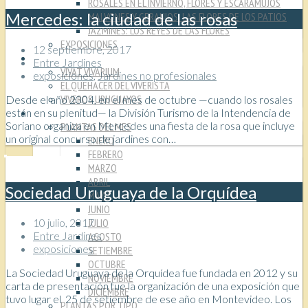
ROSALES EN EL INVIERNO, FLORES Y ESCARAMUJOS
Mercedes: la ciudad de las rosas
MALVONES Y GERANIOS: LAS FLORES DE LOS PATIOS
JAZMINES: LOS REYES DE LAS FLORES
EXPOSICIONES
12 septiembre, 2017
VIVEROS
Entre Jardines
VIVAT VIVARIUM
exposiciones
,
Jardines no profesionales
EL QUEHACER DEL VIVERISTA
VIVEROS URUGUAYOS
Desde el año 2004, en el mes de octubre —cuando los rosales
están en su plenitud— la División Turismo de la Intendencia de
PLANTAS
Soriano organiza en Mercedes una fiesta de la rosa que incluye
PLANTAS DEL MES
un original concurso de jardines con…
ENERO
FEBRERO
MARZO
ABRIL
Sociedad Uruguaya de la Orquídea
MAYO
JUNIO
JULIO
10 julio, 2017
Entre Jardines
AGOSTO
exposiciones
SETIEMBRE
OCTUBRE
La Sociedad Uruguaya de la Orquídea fue fundada en 2012 y su
NOVIEMBRE
carta de presentación fue la organización de una exposición que
DICIEMBRE
tuvo lugar el 25 de setiembre de ese año en Montevideo. Los
PLANTAS POR TIPO