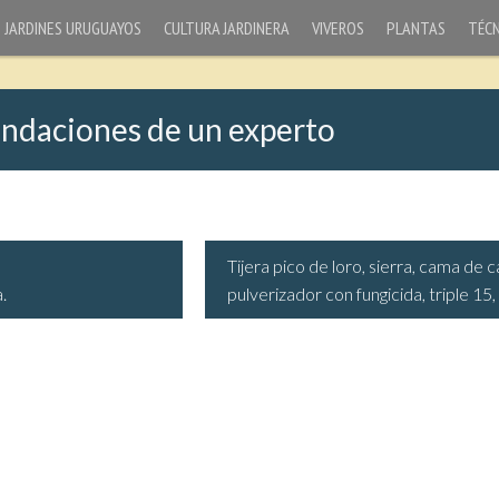
JARDINES URUGUAYOS
CULTURA JARDINERA
VIVEROS
PLANTAS
TÉCN
endaciones de un experto
Tijera pico de loro, sierra, cama de 
.
pulverizador con fungicida, triple 15, p