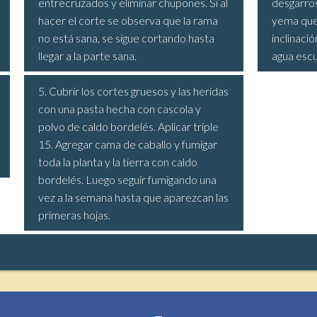
entrecruzados y eliminar chupones. Si al
desgarro
hacer el corte se observa que la rama
yema que 
no está sana, se sigue cortando hasta
inclinació
llegar a la parte sana.
agua escu
5. Cubrir los cortes gruesos y las heridas
con una pasta hecha con cascola y
polvo de caldo bordelés. Aplicar triple
15. Agregar cama de caballo y fumigar
toda la planta y la tierra con caldo
bordelés. Luego seguir fumigando una
vez a la semana hasta que aparezcan las
primeras hojas.