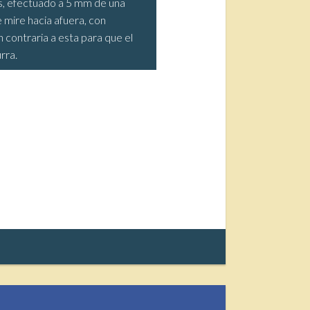
s, efectuado a 5 mm de una
mire hacia afuera, con
n contraria a esta para que el
rra.