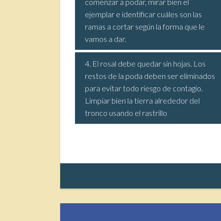
comenzar a podar, mirar bien el
ejemplar e identificar cuáles son las
ramas a cortar según la forma que le
vamos a dar.
4. El rosal debe quedar sin hojas. Los
restos de la poda deben ser eliminados
para evitar todo riesgo de contagio.
Limpiar bien la tierra alrededor del
tronco usando el rastrillo