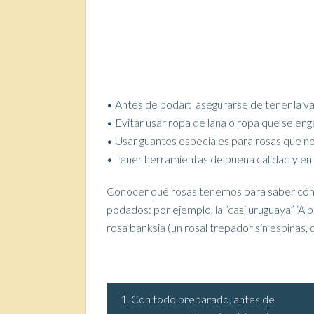
• Antes de podar: asegurarse de tener la v
• Evitar usar ropa de lana o ropa que se en
• Usar guantes especiales para rosas que no
• Tener herramientas de buena calidad y en
Conocer qué rosas tenemos para saber cómo
podados: por ejemplo, la “casi uruguaya” ‘A
rosa banksia (un rosal trepador sin espinas,
1. Con todo preparado, antes de