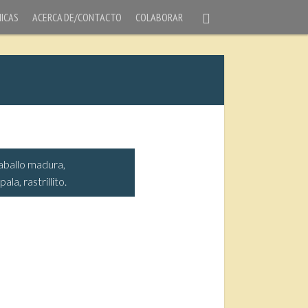
ICAS
ACERCA DE/CONTACTO
COLABORAR
caballo madura,
ala, rastrillito.