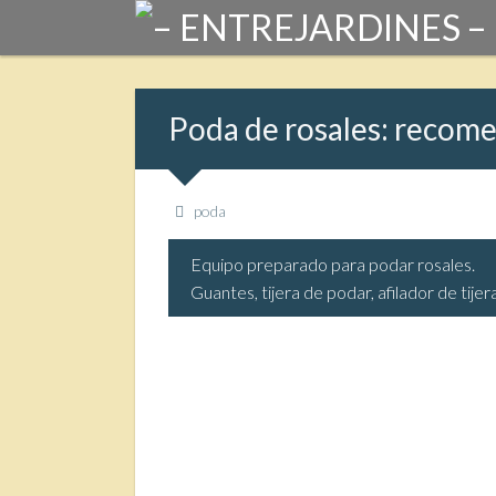
Poda de rosales: recom
poda
Equipo preparado para podar rosales.
Guantes, tijera de podar, afilador de tijera