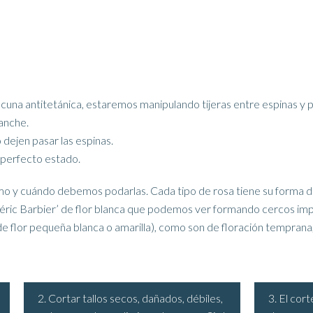
acuna antitetánica, estaremos manipulando tijeras entre espinas y
ganche.
 dejen pasar las espinas.
 perfecto estado.
 y cuándo debemos podarlas. Cada tipo de rosa tiene su forma d
lbéric Barbier’ de flor blanca que podemos ver formando cercos im
 de flor pequeña blanca o amarilla), como son de floración temprana
2. Cortar tallos secos, dañados, débiles,
3. El cort