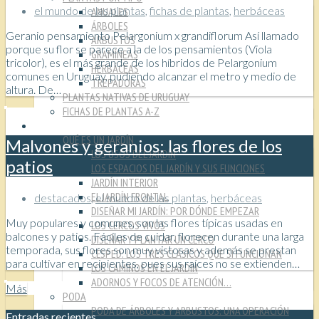
el mundo de las plantas
,
fichas de plantas
,
herbáceas
ANUALES
ÁRBOLES
Geranio pensamiento Pelargonium x grandiflorum Así llamado
ARBUSTOS
porque su flor se parece a la de los pensamientos (Viola
GRAMÍNEAS
tricolor), es el más grande de los híbridos de Pelargonium
HERBÁCEAS
comunes en Uruguay, pudiendo alcanzar el metro y medio de
TREPADORAS
altura. De…
PLANTAS NATIVAS DE URUGUAY
FICHAS DE PLANTAS A-Z
TÉCNICAS
QUÉ ES UN JARDÍN
Malvones y geranios: las flores de los
LOS USOS DEL JARDÍN
patios
LOS ESPACIOS DEL JARDÍN Y SUS FUNCIONES
JARDÍN INTERIOR
EL JARDÍN FRONTAL
destacados
,
el mundo de las plantas
,
herbáceas
DISEÑAR MI JARDÍN: POR DÓNDE EMPEZAR
Muy populares y comunes, son las flores típicas usadas en
LOS CERCOS VIVOS
balcones y patios. Fáciles de cuidar, florecen durante una larga
DISEÑAR Y PLANTAR UN CERCO
temporada, sus flores son muy vistosas y además se prestan
CÉSPED: LOS TRES CLÁSICOS QUE SÍ FUNCIONAN
para cultivar en recipientes, pues sus raíces no se extienden…
LOS CAMINOS EN EL JARDÍN
ADORNOS Y FOCOS DE ATENCIÓN…
Más
PODA
PODA DE ÁRBOLES Y ARBUSTOS: UNA OPERACIÓN
Entradas recientes