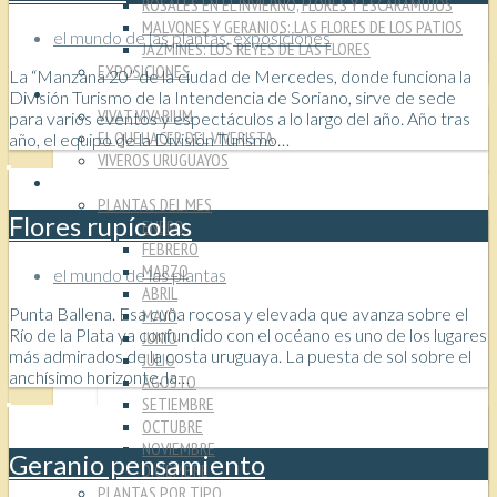
ROSALES EN EL INVIERNO, FLORES Y ESCARAMUJOS
MALVONES Y GERANIOS: LAS FLORES DE LOS PATIOS
el mundo de las plantas
,
exposiciones
JAZMINES: LOS REYES DE LAS FLORES
EXPOSICIONES
La “Manzana 20” de la ciudad de Mercedes, donde funciona la
VIVEROS
División Turismo de la Intendencia de Soriano, sirve de sede
VIVAT VIVARIUM
para varios eventos y espectáculos a lo largo del año. Año tras
EL QUEHACER DEL VIVERISTA
año, el equipo de la División Turismo…
VIVEROS URUGUAYOS
PLANTAS
PLANTAS DEL MES
Flores rupícolas
ENERO
FEBRERO
MARZO
el mundo de las plantas
ABRIL
Punta Ballena. Esa cuña rocosa y elevada que avanza sobre el
MAYO
Río de la Plata ya confundido con el océano es uno de los lugares
JUNIO
más admirados de la costa uruguaya. La puesta de sol sobre el
JULIO
anchísimo horizonte, la…
AGOSTO
SETIEMBRE
OCTUBRE
NOVIEMBRE
Geranio pensamiento
DICIEMBRE
PLANTAS POR TIPO