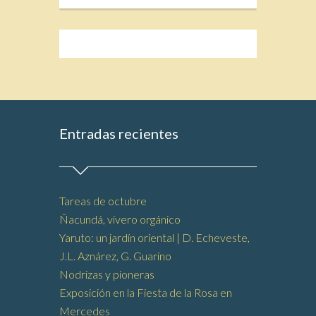
Entradas recientes
Tareas de octubre
Ñacundá, vivero orgánico
Yaruto: un jardín oriental | D. Echeveste,
J.L. Aznárez, G. Guarino
Nodrizas y pioneras
Exposición en la Fiesta de la Rosa en
Mercedes