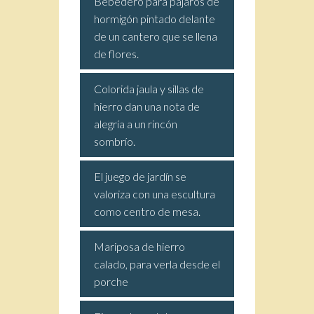
Bebedero para pájaros de
hormigón pintado delante
de un cantero que se llena
de flores.
Colorida jaula y sillas de
hierro dan una nota de
alegría a un rincón
sombrío.
El juego de jardín se
valoriza con una escultura
como centro de mesa.
Mariposa de hierro
calado, para verla desde el
porche