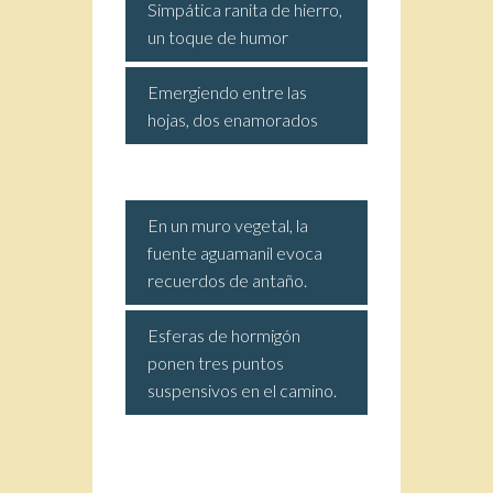
Simpática ranita de hierro,
un toque de humor
Emergiendo entre las
hojas, dos enamorados
En un muro vegetal, la
fuente aguamanil evoca
recuerdos de antaño.
Esferas de hormigón
ponen tres puntos
suspensivos en el camino.