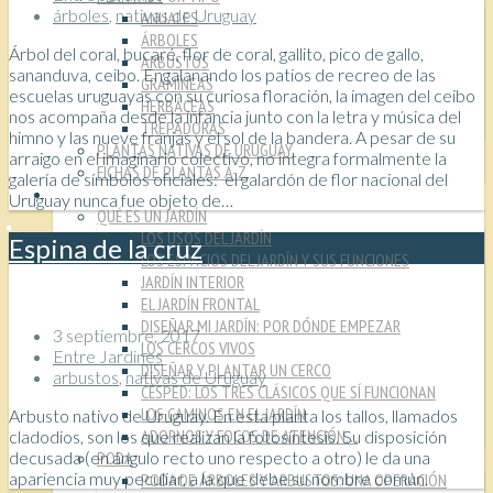
árboles
,
nativas de Uruguay
ANUALES
ÁRBOLES
Árbol del coral, bucaré, flor de coral, gallito, pico de gallo,
ARBUSTOS
sananduva, ceibo. Engalanando los patios de recreo de las
GRAMÍNEAS
escuelas uruguayas con su curiosa floración, la imagen del ceibo
HERBÁCEAS
nos acompaña desde la infancia junto con la letra y música del
TREPADORAS
himno y las nueve franjas y el sol de la bandera. A pesar de su
PLANTAS NATIVAS DE URUGUAY
arraigo en el imaginario colectivo, no integra formalmente la
FICHAS DE PLANTAS A-Z
galería de símbolos oficiales: el galardón de flor nacional del
TÉCNICAS
Uruguay nunca fue objeto de…
QUÉ ES UN JARDÍN
LOS USOS DEL JARDÍN
Espina de la cruz
LOS ESPACIOS DEL JARDÍN Y SUS FUNCIONES
JARDÍN INTERIOR
EL JARDÍN FRONTAL
DISEÑAR MI JARDÍN: POR DÓNDE EMPEZAR
3 septiembre, 2017
LOS CERCOS VIVOS
Entre Jardines
DISEÑAR Y PLANTAR UN CERCO
arbustos
,
nativas de Uruguay
CÉSPED: LOS TRES CLÁSICOS QUE SÍ FUNCIONAN
LOS CAMINOS EN EL JARDÍN
Arbusto nativo de Uruguay. En esta planta los tallos, llamados
ADORNOS Y FOCOS DE ATENCIÓN…
cladodios, son los que realizan la fotosíntesis. Su disposición
PODA
decusada (en ángulo recto uno respecto a otro) le da una
apariencia muy peculiar, a la que debe su nombre común.
PODA DE ÁRBOLES Y ARBUSTOS: UNA OPERACIÓN