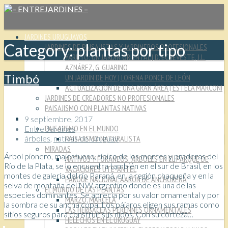
JARDINES URUGUAYOS
Category: plantas por tipo
JARDINES DE PAISAJISTAS Y JARDINEROS PROFESIONALES
YARUTO: UN JARDÍN ORIENTAL | D. ECHEVESTE, J.L.
AZNÁREZ, G. GUARINO
Timbó
UN JARDÍN DE HOY | LORENA PONCE DE LEÓN
ACTUALIZACIÓN DE UNA GRAN ÁREA | ESTELA MARCONI
JARDINES DE CREADORES NO PROFESIONALES
PAISAJISMO CON PLANTAS NATIVAS
CULTURA JARDINERA
9 septiembre, 2017
PAISAJISMO EN EL MUNDO
Entre Jardines
árboles
,
nativas de Uruguay
PAISAJISMO NATURALISTA
MIRADAS
Árbol pionero, majestuoso, típico de los montes y praderas del
NATIVOS Y FORÁNEOS: ÁRBOLES EN EL PARQUE DE
Río de la Plata, se lo encuentra también en el sur de Brasil, en los
VACACIONES UTE-ANTEL
montes de galería del río Paraná, en la región chaqueña y en la
PARQUE NACIONAL AARÓN DE ANCHORENA
selva de montaña del NW argentino donde es una de las
EL MUNDO DE LAS PLANTAS
especies dominantes. Se aprecia por su valor ornamental y por
MARZO, MARCELA
la sombra de su ancha copa. Los pájaros eligen sus ramas como
LAS HÉRBACEAS PERENNES ORNAMENTALES
sitios seguros para construir sus nidos. Con su corteza…
HELECHOS EN EL URUGUAY