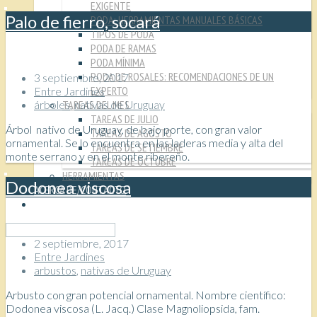
EXIGENTE
Palo de fierro, socará
PODA: HERRAMIENTAS MANUALES BÁSICAS
TIPOS DE PODA
PODA DE RAMAS
PODA MÍNIMA
PODA DE ROSALES: RECOMENDACIONES DE UN
3 septiembre, 2017
EXPERTO
Entre Jardines
TAREAS DEL MES
árboles
,
nativas de Uruguay
TAREAS DE JULIO
Árbol nativo de Uruguay, de bajo porte, con gran valor
TAREAS DE AGOSTO
ornamental. Se lo encuentra en las laderas media y alta del
TAREAS DE SETIEMBRE
monte serrano y en el monte ribereño.
TAREAS DE OCTUBRE
HERRAMIENTAS
Dodonea viscosa
ACERCA DE/CONTACTO
COLABORAR
2 septiembre, 2017
Entre Jardines
arbustos
,
nativas de Uruguay
Arbusto con gran potencial ornamental. Nombre científico:
Dodonea viscosa (L. Jacq.) Clase Magnoliopsida, fam.