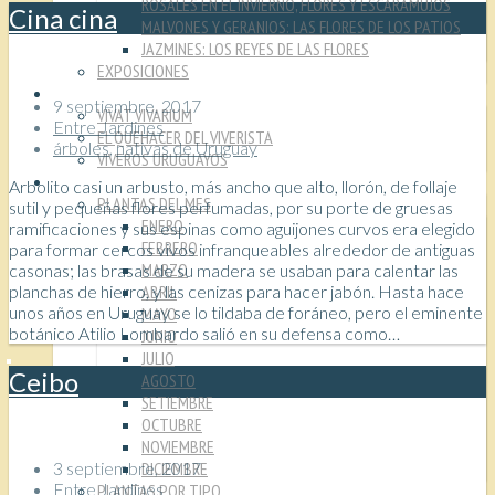
ROSALES EN EL INVIERNO, FLORES Y ESCARAMUJOS
Cina cina
MALVONES Y GERANIOS: LAS FLORES DE LOS PATIOS
JAZMINES: LOS REYES DE LAS FLORES
EXPOSICIONES
VIVEROS
9 septiembre, 2017
VIVAT VIVARIUM
Entre Jardines
EL QUEHACER DEL VIVERISTA
árboles
,
nativas de Uruguay
VIVEROS URUGUAYOS
PLANTAS
Arbolito casi un arbusto, más ancho que alto, llorón, de follaje
PLANTAS DEL MES
sutil y pequeñas flores perfumadas, por su porte de gruesas
ENERO
ramificaciones y sus espinas como aguijones curvos era elegido
FEBRERO
para formar cercos vivos infranqueables alrededor de antiguas
MARZO
casonas; las brasas de su madera se usaban para calentar las
planchas de hierro, y las cenizas para hacer jabón. Hasta hace
ABRIL
unos años en Uruguay se lo tildaba de foráneo, pero el eminente
MAYO
botánico Atilio Lombardo salió en su defensa como…
JUNIO
JULIO
Ceibo
AGOSTO
SETIEMBRE
OCTUBRE
NOVIEMBRE
DICIEMBRE
3 septiembre, 2017
Entre Jardines
PLANTAS POR TIPO