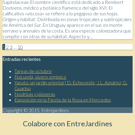
Sapindaceae El nombre científico está dedicado a Rembert
Dodoens, médico y botánico flamenco del siglo XVI. El
calificativo «viscosa» se refiere a lo pegajoso de sus hojas.
Origen y hábitat: Distribuida en zonas tropicales y subtropicales
de América del Sur. En Uruguay aparece en el sur, en monte
serrano y arenales de la costa. Es una especie colonizadora que
compite con otras de su hábitat. Aspecto y…
1
2
3
…
10
Entradas recientes
Tareas de octubre
Ñacundá, vivero orgánico
Yaruto: un jardín oriental | D. Echeveste, J.L. Aznárez, G.
Guarino
Nodrizas y pioneras
Exposición en la Fiesta de la Rosa en Mercedes
Copyright © 2015. Entrejardines
Colabore con EntreJardines