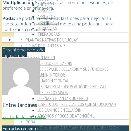
Multiplicación:
Se propaga fácilmente por esquejes, de
ANUALES
preferencia en primavera.
ÁRBOLES
ARBUSTOS
Poda:
Se poda una vez secas las flores para mejorar su
GRAMÍNEAS
aspecto. Además requiere al menos una poda anual para
HERBÁCEAS
controlar su crecimiento.
TREPADORAS
PLANTAS NATIVAS DE URUGUAY
FICHAS DE PLANTAS A-Z
Crisantemo de otoño
TÉCNICAS
Liquidámbar
QUÉ ES UN JARDÍN
LOS USOS DEL JARDÍN
LOS ESPACIOS DEL JARDÍN Y SUS FUNCIONES
JARDÍN INTERIOR
EL JARDÍN FRONTAL
DISEÑAR MI JARDÍN: POR DÓNDE EMPEZAR
LOS CERCOS VIVOS
DISEÑAR Y PLANTAR UN CERCO
CÉSPED: LOS TRES CLÁSICOS QUE SÍ FUNCIONAN
Entre Jardines
LOS CAMINOS EN EL JARDÍN
ADORNOS Y FOCOS DE ATENCIÓN…
ver todas las entradas
PODA
PODA DE ÁRBOLES Y ARBUSTOS: UNA OPERACIÓN
Entradas recientes