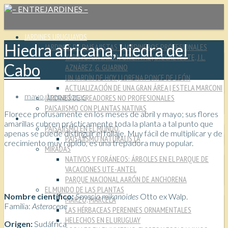
JARDINES URUGUAYOS
Hiedra africana, hiedra del
JARDINES DE PAISAJISTAS Y JARDINEROS PROFESIONALES
YARUTO: UN JARDÍN ORIENTAL | D. ECHEVESTE, J.L.
Cabo
AZNÁREZ, G. GUARINO
UN JARDÍN DE HOY | LORENA PONCE DE LEÓN
ACTUALIZACIÓN DE UNA GRAN ÁREA | ESTELA MARCONI
mayo
,
trepadoras
JARDINES DE CREADORES NO PROFESIONALES
PAISAJISMO CON PLANTAS NATIVAS
Florece profusamente en los meses de abril y mayo; sus flores
CULTURA JARDINERA
amarillas cubren prácticamente toda la planta a tal punto que
PAISAJISMO EN EL MUNDO
apenas se puede distinguir el follaje. Muy fácil de multiplicar y de
PAISAJISMO NATURALISTA
crecimiento muy rápido, es una trepadora muy popular.
MIRADAS
NATIVOS Y FORÁNEOS: ÁRBOLES EN EL PARQUE DE
VACACIONES UTE-ANTEL
PARQUE NACIONAL AARÓN DE ANCHORENA
EL MUNDO DE LAS PLANTAS
Nombre científico:
Senecio mikanoides
Otto ex Walp.
MARZO, MARCELA
Familia:
Asteraceae
LAS HÉRBACEAS PERENNES ORNAMENTALES
HELECHOS EN EL URUGUAY
O
rigen:
Sudáfrica