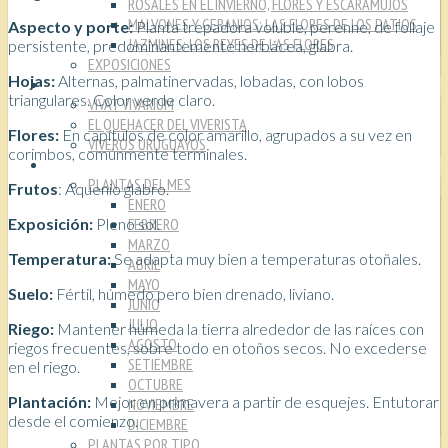
ROSALES EN EL INVIERNO, FLORES Y ESCARAMUJOS
MALVONES Y GERANIOS: LAS FLORES DE LOS PATIOS
Aspecto y porte:
Planta trepadora voluble, perenne, de follaje
JAZMINES: LOS REYES DE LAS FLORES
persistente, predominantemente herbácea, glabra.
EXPOSICIONES
Hojas:
Alternas, palmatinervadas, lobadas, con lobos
VIVEROS
triangulares. Color verde claro.
VIVAT VIVARIUM
EL QUEHACER DEL VIVERISTA
Flores:
En capítulos de color amarillo, agrupados a su vez en
VIVEROS URUGUAYOS
corimbos, comúnmente terminales.
PLANTAS
PLANTAS DEL MES
Frutos
: Aquenio glabro.
ENERO
Exposición:
Pleno sol.
FEBRERO
MARZO
Temperatura:
Se adapta muy bien a temperaturas otoñales.
ABRIL
MAYO
Suelo:
Fértil, húmedo pero bien drenado, liviano.
JUNIO
JULIO
Riego:
Mantener húmeda la tierra alrededor de las raíces con
AGOSTO
riegos frecuentes, sobre todo en otoños secos. No excederse
SETIEMBRE
en el riego.
OCTUBRE
Plantación:
Mejor en primavera a partir de esquejes. Entutorar
NOVIEMBRE
desde el comienzo.
DICIEMBRE
PLANTAS POR TIPO