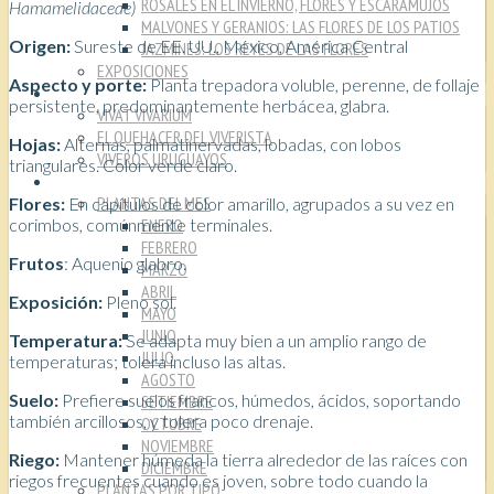
ROSALES EN EL INVIERNO, FLORES Y ESCARAMUJOS
Hamamelidaceae)
MALVONES Y GERANIOS: LAS FLORES DE LOS PATIOS
O
rigen:
Sureste de EE. UU., México, América Central
JAZMINES: LOS REYES DE LAS FLORES
EXPOSICIONES
Aspecto y porte:
Planta trepadora voluble, perenne, de follaje
VIVEROS
persistente, predominantemente herbácea, glabra.
VIVAT VIVARIUM
EL QUEHACER DEL VIVERISTA
Hojas:
Alternas, palmatinervadas, lobadas, con lobos
VIVEROS URUGUAYOS
triangulares. Color verde claro.
PLANTAS
PLANTAS DEL MES
Flores:
En capítulos de color amarillo, agrupados a su vez en
corimbos, comúnmente terminales.
ENERO
FEBRERO
Frutos
: Aquenio glabro.
MARZO
ABRIL
Exposición:
Pleno sol.
MAYO
JUNIO
Temperatura:
Se adapta muy bien a un amplio rango de
JULIO
temperaturas; tolera incluso las altas.
AGOSTO
Suelo:
Prefiere suelos francos, húmedos, ácidos, soportando
SETIEMBRE
también arcillosos, y tolera poco drenaje.
OCTUBRE
NOVIEMBRE
Riego:
Mantener húmeda la tierra alrededor de las raíces con
DICIEMBRE
riegos frecuentes cuando es joven, sobre todo cuando la
PLANTAS POR TIPO