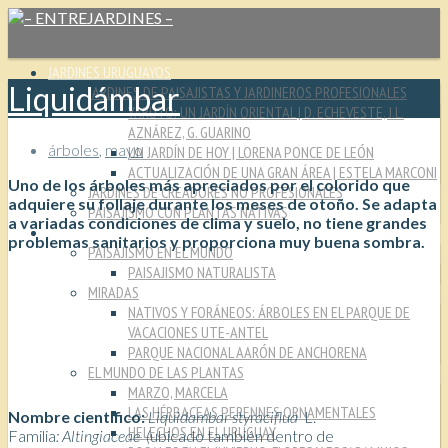
JARDINES URUGUAYOS
Liquidámbar
JARDINES DE PAISAJISTAS Y JARDINEROS PROFESIONALES
YARUTO: UN JARDÍN ORIENTAL | D. ECHEVESTE, J.L.
AZNÁREZ, G. GUARINO
árboles
,
mayo
UN JARDÍN DE HOY | LORENA PONCE DE LEÓN
ACTUALIZACIÓN DE UNA GRAN ÁREA | ESTELA MARCONI
Uno de los árboles más apreciados por el colorido que
JARDINES DE CREADORES NO PROFESIONALES
adquiere su follaje durante los meses de otoño. Se adapta
PAISAJISMO CON PLANTAS NATIVAS
a variadas condiciones de clima y suelo, no tiene grandes
CULTURA JARDINERA
problemas sanitarios y proporciona muy buena sombra.
PAISAJISMO EN EL MUNDO
PAISAJISMO NATURALISTA
MIRADAS
NATIVOS Y FORÁNEOS: ÁRBOLES EN EL PARQUE DE
VACACIONES UTE-ANTEL
PARQUE NACIONAL AARÓN DE ANCHORENA
EL MUNDO DE LAS PLANTAS
MARZO, MARCELA
LAS HÉRBACEAS PERENNES ORNAMENTALES
Nombre científico:
Liquidambar styraciflua
L.
HELECHOS EN EL URUGUAY
Familia
: Altingiaceae (
ubicado también dentro de