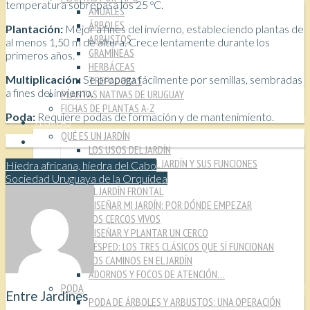
temperatura sobrepasa los 25 ºC.
ANUALES
ÁRBOLES
Plantación:
Mejor a fines del invierno, estableciendo plantas de
ARBUSTOS
al menos 1,50 m de altura. Crece lentamente durante los
GRAMÍNEAS
primeros años.
HERBÁCEAS
Multiplicación:
Se propaga fácilmente por semillas, sembradas
TREPADORAS
a fines del invierno.
PLANTAS NATIVAS DE URUGUAY
FICHAS DE PLANTAS A-Z
Poda:
Requiere podas de formación y de mantenimiento.
TÉCNICAS
QUÉ ES UN JARDÍN
LOS USOS DEL JARDÍN
LOS ESPACIOS DEL JARDÍN Y SUS FUNCIONES
Hiedra africana, hiedra del Cabo
JARDÍN INTERIOR
Sociedad Uruguaya de la Orquídea
EL JARDÍN FRONTAL
DISEÑAR MI JARDÍN: POR DÓNDE EMPEZAR
LOS CERCOS VIVOS
DISEÑAR Y PLANTAR UN CERCO
CÉSPED: LOS TRES CLÁSICOS QUE SÍ FUNCIONAN
LOS CAMINOS EN EL JARDÍN
ADORNOS Y FOCOS DE ATENCIÓN…
PODA
Entre Jardines
PODA DE ÁRBOLES Y ARBUSTOS: UNA OPERACIÓN