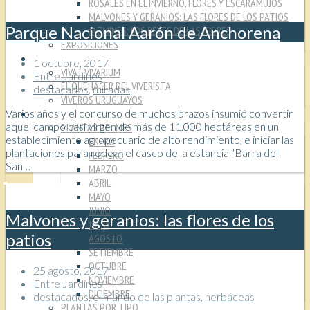
ROSALES EN EL INVIERNO, FLORES Y ESCARAMUJOS
MALVONES Y GERANIOS: LAS FLORES DE LOS PATIOS
Parque Nacional Aarón de Anchorena
JAZMINES: LOS REYES DE LAS FLORES
EXPOSICIONES
VIVEROS
1 octubre, 2017
VIVAT VIVARIUM
Entre Jardines
EL QUEHACER DEL VIVERISTA
destacados
,
miradas
VIVEROS URUGUAYOS
Varios años y el concurso de muchos brazos insumió convertir
PLANTAS
aquel campo casi virgen de más de 11.000 hectáreas en un
PLANTAS DEL MES
establecimiento agropecuario de alto rendimiento, e iniciar las
ENERO
plantaciones para rodear el casco de la estancia “Barra del
FEBRERO
San…
MARZO
ABRIL
MAYO
JUNIO
Malvones y geranios: las flores de los
JULIO
patios
AGOSTO
SETIEMBRE
OCTUBRE
25 agosto, 2017
NOVIEMBRE
Entre Jardines
DICIEMBRE
destacados
,
el mundo de las plantas
,
herbáceas
PLANTAS POR TIPO