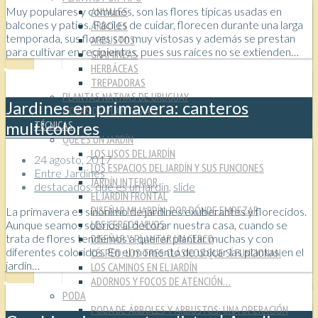
ANUALES
Muy populares y comunes, son las flores típicas usadas en
balcones y patios. Fáciles de cuidar, florecen durante una larga
ÁRBOLES
temporada, sus flores son muy vistosas y además se prestan
ARBUSTOS
para cultivar en recipientes, pues sus raíces no se extienden…
GRAMÍNEAS
HERBÁCEAS
TREPADORAS
PLANTAS NATIVAS DE URUGUAY
Jardines en primavera: canteros
FICHAS DE PLANTAS A-Z
TÉCNICAS
multicolores
QUÉ ES UN JARDÍN
LOS USOS DEL JARDÍN
24 agosto, 2017
LOS ESPACIOS DEL JARDÍN Y SUS FUNCIONES
Entre Jardines
JARDÍN INTERIOR
destacados
,
qué es un jardín
,
slide
EL JARDÍN FRONTAL
DISEÑAR MI JARDÍN: POR DÓNDE EMPEZAR
La primavera es sinónimo de jardines exuberantes y florecidos.
LOS CERCOS VIVOS
Aunque seamos sobrios al decorar nuestra casa, cuando se
DISEÑAR Y PLANTAR UN CERCO
trata de flores tendemos a querer plantar muchas y con
diferentes coloridos. En el momento de ubicar las plantas en el
CÉSPED: LOS TRES CLÁSICOS QUE SÍ FUNCIONAN
jardín…
LOS CAMINOS EN EL JARDÍN
ADORNOS Y FOCOS DE ATENCIÓN…
PODA
PODA DE ÁRBOLES Y ARBUSTOS: UNA OPERACIÓN