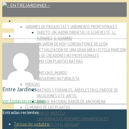
JARDINES URUGUAYOS
JARDINES DE PAISAJISTAS Y JARDINEROS PROFESIONALES
YARUTO: UN JARDÍN ORIENTAL | D. ECHEVESTE, J.L.
AZNÁREZ, G. GUARINO
UN JARDÍN DE HOY | LORENA PONCE DE LEÓN
ACTUALIZACIÓN DE UNA GRAN ÁREA | ESTELA MARCONI
JARDINES DE CREADORES NO PROFESIONALES
PAISAJISMO CON PLANTAS NATIVAS
CULTURA JARDINERA
PAISAJISMO EN EL MUNDO
PAISAJISMO NATURALISTA
MIRADAS
Entre Jardines
NATIVOS Y FORÁNEOS: ÁRBOLES EN EL PARQUE DE
VACACIONES UTE-ANTEL
ver todas las entradas
PARQUE NACIONAL AARÓN DE ANCHORENA
EL MUNDO DE LAS PLANTAS
Entradas recientes
MARZO, MARCELA
LAS HÉRBACEAS PERENNES ORNAMENTALES
Tareas de octubre
HELECHOS EN EL URUGUAY