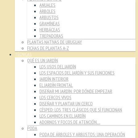
ANUALES
ÁRBOLES
ARBUSTOS
GRAMÍNEAS
HERBÁCEAS
TREPADORAS
PLANTAS NATIVAS DE URUGUAY
FICHAS DE PLANTAS A-Z
TÉCNICAS
QUÉ ES UN JARDÍN
LOS USOS DEL JARDÍN
LOS ESPACIOS DEL JARDÍN Y SUS FUNCIONES
JARDÍN INTERIOR
EL JARDÍN FRONTAL
DISEÑAR MI JARDÍN: POR DÓNDE EMPEZAR
LOS CERCOS VIVOS
DISEÑAR Y PLANTAR UN CERCO
CÉSPED: LOS TRES CLÁSICOS QUE SÍ FUNCIONAN
LOS CAMINOS EN EL JARDÍN
ADORNOS Y FOCOS DE ATENCIÓN…
PODA
PODA DE ÁRBOLES Y ARBUSTOS: UNA OPERACIÓN