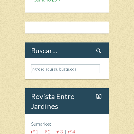
Buscar…
Revista Entre
Jardines
Sumarios:
nº 1
|
nº 2
|
nº 3
|
nº 4