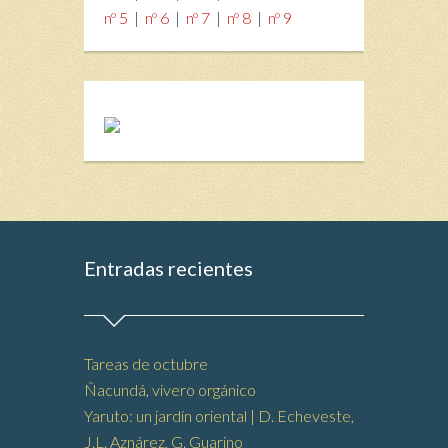
nº 5
|
nº 6
|
nº 7
|
nº 8
|
nº 9
Entradas recientes
Tareas de octubre
Ñacundá, vivero orgánico
Yaruto: un jardín oriental | D. Echeveste,
J.L. Aznárez, G. Guarino