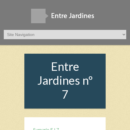
Entre
Jardines nº
7
Sumario EJ 7