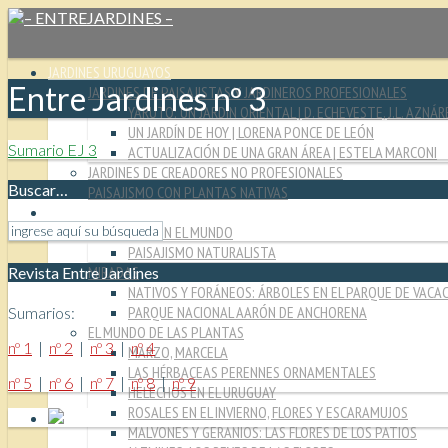
JARDINES URUGUAYOS
Entre Jardines nº 3
JARDINES DE PAISAJISTAS Y JARDINEROS PROFESIONALES
YARUTO: UN JARDÍN ORIENTAL | D. ECHEVESTE, J.L. AZNÁR
UN JARDÍN DE HOY | LORENA PONCE DE LEÓN
Sumario EJ 3
ACTUALIZACIÓN DE UNA GRAN ÁREA | ESTELA MARCONI
JARDINES DE CREADORES NO PROFESIONALES
Buscar…
PAISAJISMO CON PLANTAS NATIVAS
CULTURA JARDINERA
PAISAJISMO EN EL MUNDO
PAISAJISMO NATURALISTA
MIRADAS
Revista Entre Jardines
NATIVOS Y FORÁNEOS: ÁRBOLES EN EL PARQUE DE VACA
PARQUE NACIONAL AARÓN DE ANCHORENA
Sumarios:
EL MUNDO DE LAS PLANTAS
nº 1
|
nº 2
|
nº 3
|
nº 4
MARZO, MARCELA
LAS HÉRBACEAS PERENNES ORNAMENTALES
nº 5
|
nº 6
|
nº 7
|
nº 8
|
nº 9
HELECHOS EN EL URUGUAY
ROSALES EN EL INVIERNO, FLORES Y ESCARAMUJOS
MALVONES Y GERANIOS: LAS FLORES DE LOS PATIOS