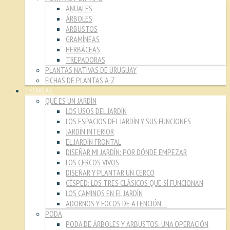
ANUALES
ÁRBOLES
ARBUSTOS
GRAMÍNEAS
HERBÁCEAS
TREPADORAS
PLANTAS NATIVAS DE URUGUAY
FICHAS DE PLANTAS A-Z
TÉCNICAS
QUÉ ES UN JARDÍN
LOS USOS DEL JARDÍN
LOS ESPACIOS DEL JARDÍN Y SUS FUNCIONES
JARDÍN INTERIOR
EL JARDÍN FRONTAL
DISEÑAR MI JARDÍN: POR DÓNDE EMPEZAR
LOS CERCOS VIVOS
DISEÑAR Y PLANTAR UN CERCO
CÉSPED: LOS TRES CLÁSICOS QUE SÍ FUNCIONAN
LOS CAMINOS EN EL JARDÍN
ADORNOS Y FOCOS DE ATENCIÓN…
PODA
PODA DE ÁRBOLES Y ARBUSTOS: UNA OPERACIÓN