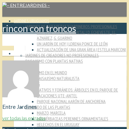
JARDINES URUGUAYOS
rincon con troncos
JARDINES DE PAISAJISTAS Y JARDINEROS PROFESIONALES
YARUTO: UN JARDÍN ORIENTAL | D. ECHEVESTE, J.L.
AZNÁREZ, G. GUARINO
UN JARDÍN DE HOY | LORENA PONCE DE LEÓN
ACTUALIZACIÓN DE UNA GRAN ÁREA | ESTELA MARCONI
JARDINES DE CREADORES NO PROFESIONALES
PAISAJISMO CON PLANTAS NATIVAS
CULTURA JARDINERA
PAISAJISMO EN EL MUNDO
PAISAJISMO NATURALISTA
MIRADAS
NATIVOS Y FORÁNEOS: ÁRBOLES EN EL PARQUE DE
VACACIONES UTE-ANTEL
PARQUE NACIONAL AARÓN DE ANCHORENA
Entre Jardines
EL MUNDO DE LAS PLANTAS
MARZO, MARCELA
ver todas las entradas
LAS HÉRBACEAS PERENNES ORNAMENTALES
HELECHOS EN EL URUGUAY