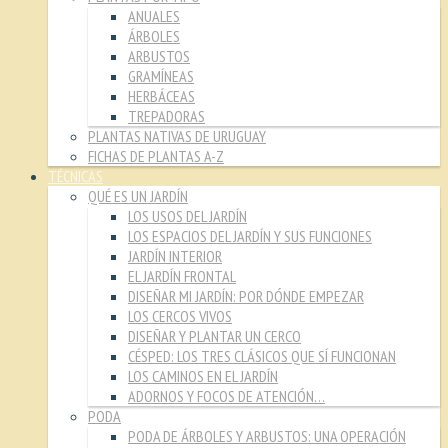
ANUALES
ÁRBOLES
ARBUSTOS
GRAMÍNEAS
HERBÁCEAS
TREPADORAS
PLANTAS NATIVAS DE URUGUAY
FICHAS DE PLANTAS A-Z
TÉCNICAS
QUÉ ES UN JARDÍN
LOS USOS DEL JARDÍN
LOS ESPACIOS DEL JARDÍN Y SUS FUNCIONES
JARDÍN INTERIOR
EL JARDÍN FRONTAL
DISEÑAR MI JARDÍN: POR DÓNDE EMPEZAR
LOS CERCOS VIVOS
DISEÑAR Y PLANTAR UN CERCO
CÉSPED: LOS TRES CLÁSICOS QUE SÍ FUNCIONAN
LOS CAMINOS EN EL JARDÍN
ADORNOS Y FOCOS DE ATENCIÓN…
PODA
PODA DE ÁRBOLES Y ARBUSTOS: UNA OPERACIÓN