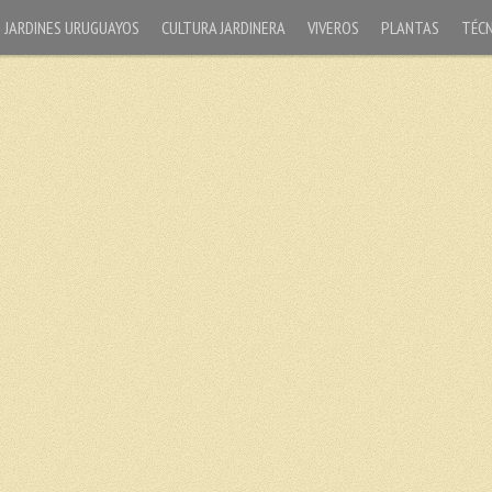
JARDINES URUGUAYOS
CULTURA JARDINERA
VIVEROS
PLANTAS
TÉCN