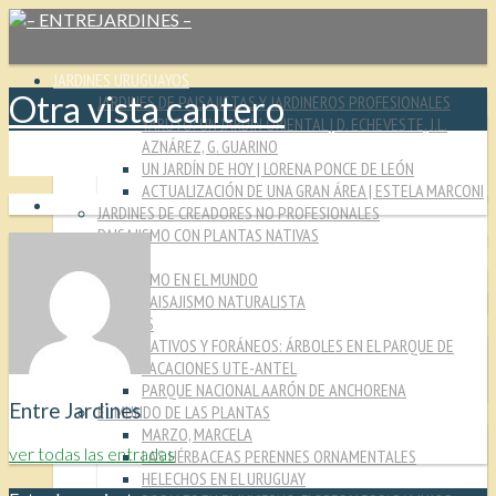
JARDINES URUGUAYOS
Otra vista cantero
JARDINES DE PAISAJISTAS Y JARDINEROS PROFESIONALES
YARUTO: UN JARDÍN ORIENTAL | D. ECHEVESTE, J.L.
AZNÁREZ, G. GUARINO
UN JARDÍN DE HOY | LORENA PONCE DE LEÓN
ACTUALIZACIÓN DE UNA GRAN ÁREA | ESTELA MARCONI
JARDINES DE CREADORES NO PROFESIONALES
PAISAJISMO CON PLANTAS NATIVAS
CULTURA JARDINERA
PAISAJISMO EN EL MUNDO
PAISAJISMO NATURALISTA
MIRADAS
NATIVOS Y FORÁNEOS: ÁRBOLES EN EL PARQUE DE
VACACIONES UTE-ANTEL
PARQUE NACIONAL AARÓN DE ANCHORENA
Entre Jardines
EL MUNDO DE LAS PLANTAS
MARZO, MARCELA
ver todas las entradas
LAS HÉRBACEAS PERENNES ORNAMENTALES
HELECHOS EN EL URUGUAY