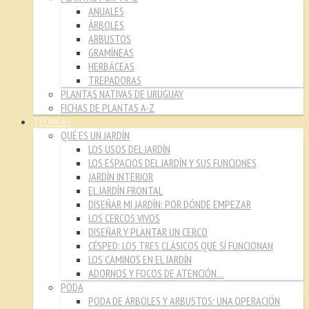
ANUALES
ÁRBOLES
ARBUSTOS
GRAMÍNEAS
HERBÁCEAS
TREPADORAS
PLANTAS NATIVAS DE URUGUAY
FICHAS DE PLANTAS A-Z
TÉCNICAS
QUÉ ES UN JARDÍN
LOS USOS DEL JARDÍN
LOS ESPACIOS DEL JARDÍN Y SUS FUNCIONES
JARDÍN INTERIOR
EL JARDÍN FRONTAL
DISEÑAR MI JARDÍN: POR DÓNDE EMPEZAR
LOS CERCOS VIVOS
DISEÑAR Y PLANTAR UN CERCO
CÉSPED: LOS TRES CLÁSICOS QUE SÍ FUNCIONAN
LOS CAMINOS EN EL JARDÍN
ADORNOS Y FOCOS DE ATENCIÓN…
PODA
PODA DE ÁRBOLES Y ARBUSTOS: UNA OPERACIÓN