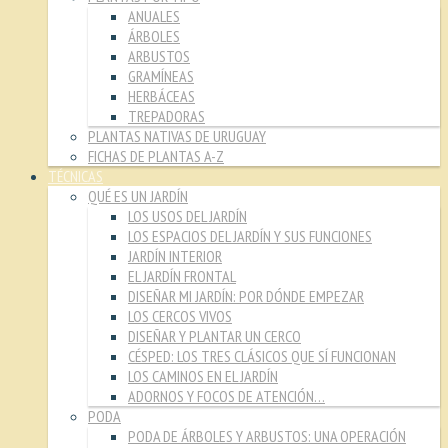
ANUALES
ÁRBOLES
ARBUSTOS
GRAMÍNEAS
HERBÁCEAS
TREPADORAS
PLANTAS NATIVAS DE URUGUAY
FICHAS DE PLANTAS A-Z
TÉCNICAS
QUÉ ES UN JARDÍN
LOS USOS DEL JARDÍN
LOS ESPACIOS DEL JARDÍN Y SUS FUNCIONES
JARDÍN INTERIOR
EL JARDÍN FRONTAL
DISEÑAR MI JARDÍN: POR DÓNDE EMPEZAR
LOS CERCOS VIVOS
DISEÑAR Y PLANTAR UN CERCO
CÉSPED: LOS TRES CLÁSICOS QUE SÍ FUNCIONAN
LOS CAMINOS EN EL JARDÍN
ADORNOS Y FOCOS DE ATENCIÓN…
PODA
PODA DE ÁRBOLES Y ARBUSTOS: UNA OPERACIÓN