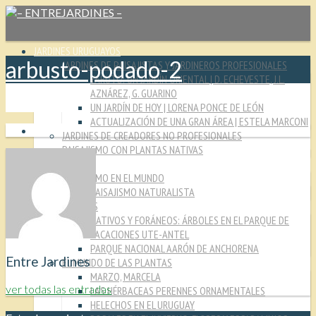
JARDINES URUGUAYOS
arbusto-podado-2
JARDINES DE PAISAJISTAS Y JARDINEROS PROFESIONALES
YARUTO: UN JARDÍN ORIENTAL | D. ECHEVESTE, J.L.
AZNÁREZ, G. GUARINO
UN JARDÍN DE HOY | LORENA PONCE DE LEÓN
ACTUALIZACIÓN DE UNA GRAN ÁREA | ESTELA MARCONI
JARDINES DE CREADORES NO PROFESIONALES
PAISAJISMO CON PLANTAS NATIVAS
CULTURA JARDINERA
PAISAJISMO EN EL MUNDO
PAISAJISMO NATURALISTA
MIRADAS
NATIVOS Y FORÁNEOS: ÁRBOLES EN EL PARQUE DE
VACACIONES UTE-ANTEL
PARQUE NACIONAL AARÓN DE ANCHORENA
Entre Jardines
EL MUNDO DE LAS PLANTAS
MARZO, MARCELA
ver todas las entradas
LAS HÉRBACEAS PERENNES ORNAMENTALES
HELECHOS EN EL URUGUAY