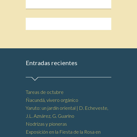
Entradas recientes
Tareas de octubre
Ñacundá, vivero orgánico
Yaruto: un jardín oriental | D. Echeveste,
J.L. Aznárez, G. Guarino
Nodrizas y pioneras
Exposición en la Fiesta de la Rosa en