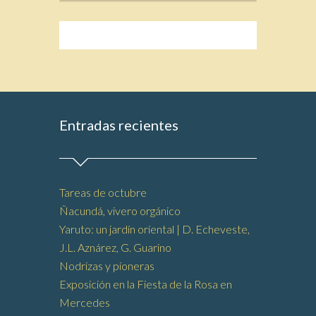
Entradas recientes
Tareas de octubre
Ñacundá, vivero orgánico
Yaruto: un jardín oriental | D. Echeveste,
J.L. Aznárez, G. Guarino
Nodrizas y pioneras
Exposición en la Fiesta de la Rosa en
Mercedes