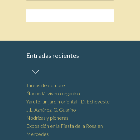
Entradas recientes
Tareas de octubre
Ñacundá, vivero orgánico
Yaruto: un jardín oriental | D. Echeveste,
J.L. Aznárez, G. Guarino
Nodrizas y pioneras
Exposición en la Fiesta de la Rosa en
Mercedes