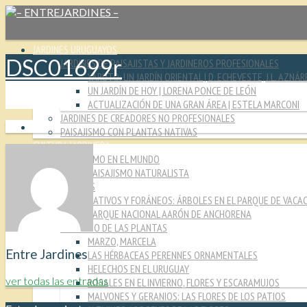
JARDINES URUGUAYOS
DSC01699r
JARDINES DE PAISAJISTAS Y JARDINEROS PROFESIONALES
YARUTO: UN JARDÍN ORIENTAL | D. ECHEVESTE, J.L. AZNÁR
UN JARDÍN DE HOY | LORENA PONCE DE LEÓN
ACTUALIZACIÓN DE UNA GRAN ÁREA | ESTELA MARCONI
JARDINES DE CREADORES NO PROFESIONALES
PAISAJISMO CON PLANTAS NATIVAS
CULTURA JARDINERA
PAISAJISMO EN EL MUNDO
PAISAJISMO NATURALISTA
MIRADAS
NATIVOS Y FORÁNEOS: ÁRBOLES EN EL PARQUE DE VACA
PARQUE NACIONAL AARÓN DE ANCHORENA
EL MUNDO DE LAS PLANTAS
MARZO, MARCELA
Entre Jardines
LAS HÉRBACEAS PERENNES ORNAMENTALES
HELECHOS EN EL URUGUAY
ver todas las entradas
ROSALES EN EL INVIERNO, FLORES Y ESCARAMUJOS
MALVONES Y GERANIOS: LAS FLORES DE LOS PATIOS