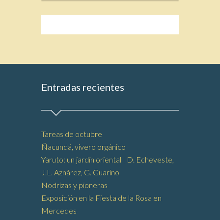
Entradas recientes
Tareas de octubre
Ñacundá, vivero orgánico
Yaruto: un jardín oriental | D. Echeveste,
J.L. Aznárez, G. Guarino
Nodrizas y pioneras
Exposición en la Fiesta de la Rosa en
Mercedes