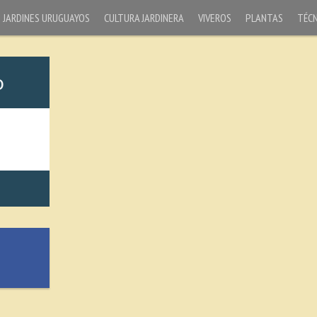
JARDINES URUGUAYOS
CULTURA JARDINERA
VIVEROS
PLANTAS
TÉCN
o