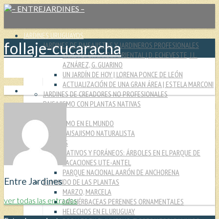
JARDINES URUGUAYOS
follaje-cucaracha
JARDINES DE PAISAJISTAS Y JARDINEROS PROFESIONALES
YARUTO: UN JARDÍN ORIENTAL | D. ECHEVESTE, J.L.
AZNÁREZ, G. GUARINO
UN JARDÍN DE HOY | LORENA PONCE DE LEÓN
ACTUALIZACIÓN DE UNA GRAN ÁREA | ESTELA MARCONI
JARDINES DE CREADORES NO PROFESIONALES
PAISAJISMO CON PLANTAS NATIVAS
CULTURA JARDINERA
PAISAJISMO EN EL MUNDO
PAISAJISMO NATURALISTA
MIRADAS
NATIVOS Y FORÁNEOS: ÁRBOLES EN EL PARQUE DE
VACACIONES UTE-ANTEL
PARQUE NACIONAL AARÓN DE ANCHORENA
Entre Jardines
EL MUNDO DE LAS PLANTAS
MARZO, MARCELA
ver todas las entradas
LAS HÉRBACEAS PERENNES ORNAMENTALES
HELECHOS EN EL URUGUAY