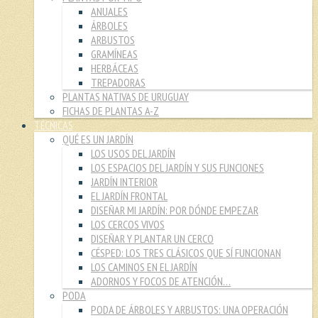
ANUALES
ÁRBOLES
ARBUSTOS
GRAMÍNEAS
HERBÁCEAS
TREPADORAS
PLANTAS NATIVAS DE URUGUAY
FICHAS DE PLANTAS A-Z
TÉCNICAS
QUÉ ES UN JARDÍN
LOS USOS DEL JARDÍN
LOS ESPACIOS DEL JARDÍN Y SUS FUNCIONES
JARDÍN INTERIOR
EL JARDÍN FRONTAL
DISEÑAR MI JARDÍN: POR DÓNDE EMPEZAR
LOS CERCOS VIVOS
DISEÑAR Y PLANTAR UN CERCO
CÉSPED: LOS TRES CLÁSICOS QUE SÍ FUNCIONAN
LOS CAMINOS EN EL JARDÍN
ADORNOS Y FOCOS DE ATENCIÓN…
PODA
PODA DE ÁRBOLES Y ARBUSTOS: UNA OPERACIÓN