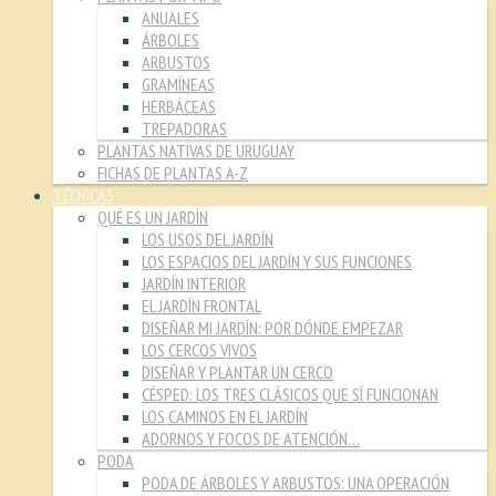
ANUALES
ÁRBOLES
ARBUSTOS
GRAMÍNEAS
HERBÁCEAS
TREPADORAS
PLANTAS NATIVAS DE URUGUAY
FICHAS DE PLANTAS A-Z
TÉCNICAS
QUÉ ES UN JARDÍN
LOS USOS DEL JARDÍN
LOS ESPACIOS DEL JARDÍN Y SUS FUNCIONES
JARDÍN INTERIOR
EL JARDÍN FRONTAL
DISEÑAR MI JARDÍN: POR DÓNDE EMPEZAR
LOS CERCOS VIVOS
DISEÑAR Y PLANTAR UN CERCO
CÉSPED: LOS TRES CLÁSICOS QUE SÍ FUNCIONAN
LOS CAMINOS EN EL JARDÍN
ADORNOS Y FOCOS DE ATENCIÓN…
PODA
PODA DE ÁRBOLES Y ARBUSTOS: UNA OPERACIÓN