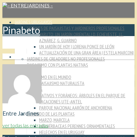
JARDINES URUGUAYOS
Pinabeto
JARDINES DE PAISAJISTAS Y JARDINEROS PROFESIONALES
YARUTO: UN JARDÍN ORIENTAL | D. ECHEVESTE, J.L.
AZNÁREZ, G. GUARINO
UN JARDÍN DE HOY | LORENA PONCE DE LEÓN
ACTUALIZACIÓN DE UNA GRAN ÁREA | ESTELA MARCONI
JARDINES DE CREADORES NO PROFESIONALES
PAISAJISMO CON PLANTAS NATIVAS
CULTURA JARDINERA
PAISAJISMO EN EL MUNDO
PAISAJISMO NATURALISTA
MIRADAS
NATIVOS Y FORÁNEOS: ÁRBOLES EN EL PARQUE DE
VACACIONES UTE-ANTEL
PARQUE NACIONAL AARÓN DE ANCHORENA
Entre Jardines
EL MUNDO DE LAS PLANTAS
MARZO, MARCELA
ver todas las entradas
LAS HÉRBACEAS PERENNES ORNAMENTALES
HELECHOS EN EL URUGUAY