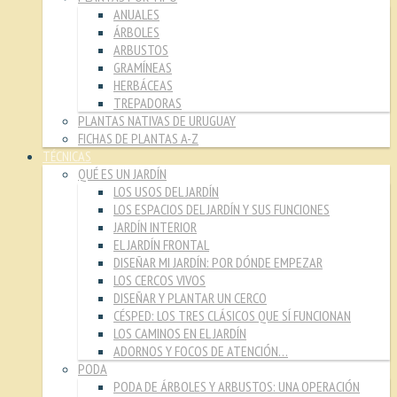
ANUALES
ÁRBOLES
ARBUSTOS
GRAMÍNEAS
HERBÁCEAS
TREPADORAS
PLANTAS NATIVAS DE URUGUAY
FICHAS DE PLANTAS A-Z
TÉCNICAS
QUÉ ES UN JARDÍN
LOS USOS DEL JARDÍN
LOS ESPACIOS DEL JARDÍN Y SUS FUNCIONES
JARDÍN INTERIOR
EL JARDÍN FRONTAL
DISEÑAR MI JARDÍN: POR DÓNDE EMPEZAR
LOS CERCOS VIVOS
DISEÑAR Y PLANTAR UN CERCO
CÉSPED: LOS TRES CLÁSICOS QUE SÍ FUNCIONAN
LOS CAMINOS EN EL JARDÍN
ADORNOS Y FOCOS DE ATENCIÓN…
PODA
PODA DE ÁRBOLES Y ARBUSTOS: UNA OPERACIÓN