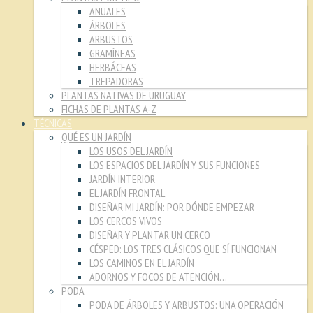
ANUALES
ÁRBOLES
ARBUSTOS
GRAMÍNEAS
HERBÁCEAS
TREPADORAS
PLANTAS NATIVAS DE URUGUAY
FICHAS DE PLANTAS A-Z
TÉCNICAS
QUÉ ES UN JARDÍN
LOS USOS DEL JARDÍN
LOS ESPACIOS DEL JARDÍN Y SUS FUNCIONES
JARDÍN INTERIOR
EL JARDÍN FRONTAL
DISEÑAR MI JARDÍN: POR DÓNDE EMPEZAR
LOS CERCOS VIVOS
DISEÑAR Y PLANTAR UN CERCO
CÉSPED: LOS TRES CLÁSICOS QUE SÍ FUNCIONAN
LOS CAMINOS EN EL JARDÍN
ADORNOS Y FOCOS DE ATENCIÓN…
PODA
PODA DE ÁRBOLES Y ARBUSTOS: UNA OPERACIÓN