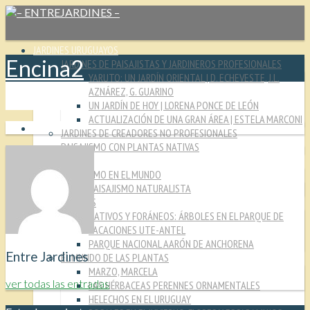
JARDINES URUGUAYOS
Encina2
JARDINES DE PAISAJISTAS Y JARDINEROS PROFESIONALES
YARUTO: UN JARDÍN ORIENTAL | D. ECHEVESTE, J.L.
AZNÁREZ, G. GUARINO
UN JARDÍN DE HOY | LORENA PONCE DE LEÓN
ACTUALIZACIÓN DE UNA GRAN ÁREA | ESTELA MARCONI
JARDINES DE CREADORES NO PROFESIONALES
PAISAJISMO CON PLANTAS NATIVAS
CULTURA JARDINERA
PAISAJISMO EN EL MUNDO
PAISAJISMO NATURALISTA
MIRADAS
NATIVOS Y FORÁNEOS: ÁRBOLES EN EL PARQUE DE
VACACIONES UTE-ANTEL
PARQUE NACIONAL AARÓN DE ANCHORENA
Entre Jardines
EL MUNDO DE LAS PLANTAS
MARZO, MARCELA
ver todas las entradas
LAS HÉRBACEAS PERENNES ORNAMENTALES
HELECHOS EN EL URUGUAY