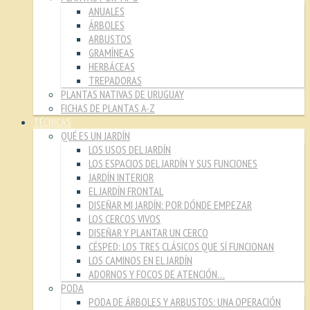
ANUALES
ÁRBOLES
ARBUSTOS
GRAMÍNEAS
HERBÁCEAS
TREPADORAS
PLANTAS NATIVAS DE URUGUAY
FICHAS DE PLANTAS A-Z
TÉCNICAS
QUÉ ES UN JARDÍN
LOS USOS DEL JARDÍN
LOS ESPACIOS DEL JARDÍN Y SUS FUNCIONES
JARDÍN INTERIOR
EL JARDÍN FRONTAL
DISEÑAR MI JARDÍN: POR DÓNDE EMPEZAR
LOS CERCOS VIVOS
DISEÑAR Y PLANTAR UN CERCO
CÉSPED: LOS TRES CLÁSICOS QUE SÍ FUNCIONAN
LOS CAMINOS EN EL JARDÍN
ADORNOS Y FOCOS DE ATENCIÓN…
PODA
PODA DE ÁRBOLES Y ARBUSTOS: UNA OPERACIÓN