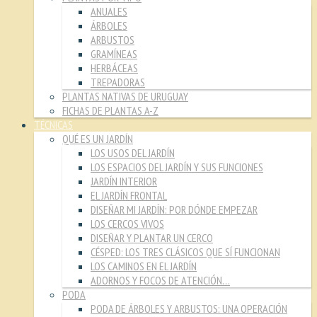
ANUALES
ÁRBOLES
ARBUSTOS
GRAMÍNEAS
HERBÁCEAS
TREPADORAS
PLANTAS NATIVAS DE URUGUAY
FICHAS DE PLANTAS A-Z
TÉCNICAS
QUÉ ES UN JARDÍN
LOS USOS DEL JARDÍN
LOS ESPACIOS DEL JARDÍN Y SUS FUNCIONES
JARDÍN INTERIOR
EL JARDÍN FRONTAL
DISEÑAR MI JARDÍN: POR DÓNDE EMPEZAR
LOS CERCOS VIVOS
DISEÑAR Y PLANTAR UN CERCO
CÉSPED: LOS TRES CLÁSICOS QUE SÍ FUNCIONAN
LOS CAMINOS EN EL JARDÍN
ADORNOS Y FOCOS DE ATENCIÓN…
PODA
PODA DE ÁRBOLES Y ARBUSTOS: UNA OPERACIÓN