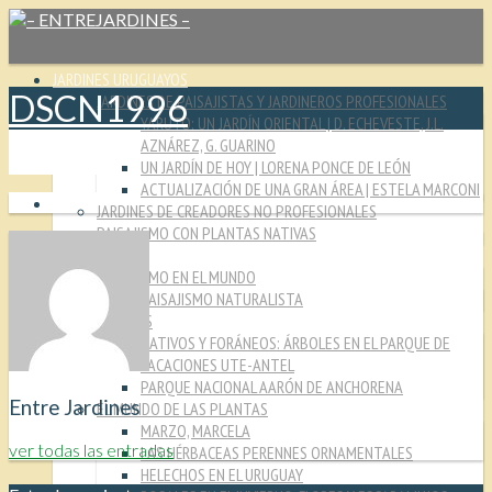
JARDINES URUGUAYOS
DSCN1996
JARDINES DE PAISAJISTAS Y JARDINEROS PROFESIONALES
YARUTO: UN JARDÍN ORIENTAL | D. ECHEVESTE, J.L.
AZNÁREZ, G. GUARINO
UN JARDÍN DE HOY | LORENA PONCE DE LEÓN
ACTUALIZACIÓN DE UNA GRAN ÁREA | ESTELA MARCONI
JARDINES DE CREADORES NO PROFESIONALES
PAISAJISMO CON PLANTAS NATIVAS
CULTURA JARDINERA
PAISAJISMO EN EL MUNDO
PAISAJISMO NATURALISTA
MIRADAS
NATIVOS Y FORÁNEOS: ÁRBOLES EN EL PARQUE DE
VACACIONES UTE-ANTEL
PARQUE NACIONAL AARÓN DE ANCHORENA
Entre Jardines
EL MUNDO DE LAS PLANTAS
MARZO, MARCELA
ver todas las entradas
LAS HÉRBACEAS PERENNES ORNAMENTALES
HELECHOS EN EL URUGUAY