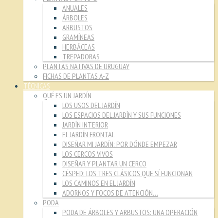
ANUALES
ÁRBOLES
ARBUSTOS
GRAMÍNEAS
HERBÁCEAS
TREPADORAS
PLANTAS NATIVAS DE URUGUAY
FICHAS DE PLANTAS A-Z
TÉCNICAS
QUÉ ES UN JARDÍN
LOS USOS DEL JARDÍN
LOS ESPACIOS DEL JARDÍN Y SUS FUNCIONES
JARDÍN INTERIOR
EL JARDÍN FRONTAL
DISEÑAR MI JARDÍN: POR DÓNDE EMPEZAR
LOS CERCOS VIVOS
DISEÑAR Y PLANTAR UN CERCO
CÉSPED: LOS TRES CLÁSICOS QUE SÍ FUNCIONAN
LOS CAMINOS EN EL JARDÍN
ADORNOS Y FOCOS DE ATENCIÓN…
PODA
PODA DE ÁRBOLES Y ARBUSTOS: UNA OPERACIÓN