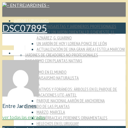
JARDINES URUGUAYOS
DSC07895
JARDINES DE PAISAJISTAS Y JARDINEROS PROFESIONALES
YARUTO: UN JARDÍN ORIENTAL | D. ECHEVESTE, J.L.
AZNÁREZ, G. GUARINO
UN JARDÍN DE HOY | LORENA PONCE DE LEÓN
ACTUALIZACIÓN DE UNA GRAN ÁREA | ESTELA MARCONI
JARDINES DE CREADORES NO PROFESIONALES
PAISAJISMO CON PLANTAS NATIVAS
CULTURA JARDINERA
PAISAJISMO EN EL MUNDO
PAISAJISMO NATURALISTA
MIRADAS
NATIVOS Y FORÁNEOS: ÁRBOLES EN EL PARQUE DE
VACACIONES UTE-ANTEL
PARQUE NACIONAL AARÓN DE ANCHORENA
Entre Jardines
EL MUNDO DE LAS PLANTAS
MARZO, MARCELA
ver todas las entradas
LAS HÉRBACEAS PERENNES ORNAMENTALES
HELECHOS EN EL URUGUAY