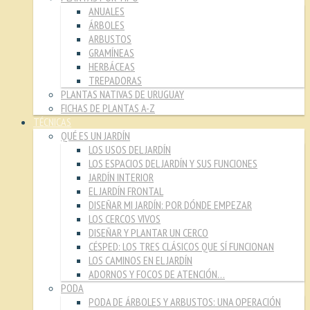
ANUALES
ÁRBOLES
ARBUSTOS
GRAMÍNEAS
HERBÁCEAS
TREPADORAS
PLANTAS NATIVAS DE URUGUAY
FICHAS DE PLANTAS A-Z
TÉCNICAS
QUÉ ES UN JARDÍN
LOS USOS DEL JARDÍN
LOS ESPACIOS DEL JARDÍN Y SUS FUNCIONES
JARDÍN INTERIOR
EL JARDÍN FRONTAL
DISEÑAR MI JARDÍN: POR DÓNDE EMPEZAR
LOS CERCOS VIVOS
DISEÑAR Y PLANTAR UN CERCO
CÉSPED: LOS TRES CLÁSICOS QUE SÍ FUNCIONAN
LOS CAMINOS EN EL JARDÍN
ADORNOS Y FOCOS DE ATENCIÓN…
PODA
PODA DE ÁRBOLES Y ARBUSTOS: UNA OPERACIÓN