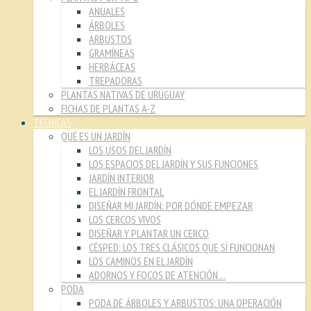
ANUALES
ÁRBOLES
ARBUSTOS
GRAMÍNEAS
HERBÁCEAS
TREPADORAS
PLANTAS NATIVAS DE URUGUAY
FICHAS DE PLANTAS A-Z
TÉCNICAS
QUÉ ES UN JARDÍN
LOS USOS DEL JARDÍN
LOS ESPACIOS DEL JARDÍN Y SUS FUNCIONES
JARDÍN INTERIOR
EL JARDÍN FRONTAL
DISEÑAR MI JARDÍN: POR DÓNDE EMPEZAR
LOS CERCOS VIVOS
DISEÑAR Y PLANTAR UN CERCO
CÉSPED: LOS TRES CLÁSICOS QUE SÍ FUNCIONAN
LOS CAMINOS EN EL JARDÍN
ADORNOS Y FOCOS DE ATENCIÓN…
PODA
PODA DE ÁRBOLES Y ARBUSTOS: UNA OPERACIÓN