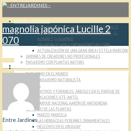
JARDINES URUGUAYOS
magnolia japónica Lucille 2
JARDINES DE PAISAJISTAS Y JARDINEROS PROFESIONALES
YARUTO: UN JARDÍN ORIENTAL | D. ECHEVESTE, J.L.
070
AZNÁREZ, G. GUARINO
UN JARDÍN DE HOY | LORENA PONCE DE LEÓN
ACTUALIZACIÓN DE UNA GRAN ÁREA | ESTELA MARCONI
JARDINES DE CREADORES NO PROFESIONALES
PAISAJISMO CON PLANTAS NATIVAS
CULTURA JARDINERA
PAISAJISMO EN EL MUNDO
PAISAJISMO NATURALISTA
MIRADAS
NATIVOS Y FORÁNEOS: ÁRBOLES EN EL PARQUE DE
VACACIONES UTE-ANTEL
PARQUE NACIONAL AARÓN DE ANCHORENA
EL MUNDO DE LAS PLANTAS
MARZO, MARCELA
Entre Jardines
LAS HÉRBACEAS PERENNES ORNAMENTALES
HELECHOS EN EL URUGUAY