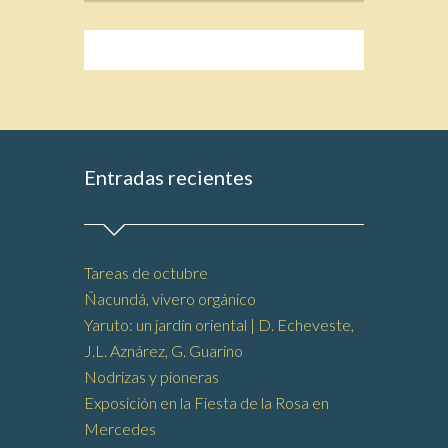
Entradas recientes
Tareas de octubre
Ñacundá, vivero orgánico
Yaruto: un jardín oriental | D. Echeveste,
J.L. Aznárez, G. Guarino
Nodrizas y pioneras
Exposición en la Fiesta de la Rosa en
Mercedes