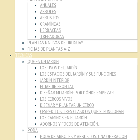
ANUALES
ÁRBOLES
ARBUSTOS
GRAMÍNEAS
HERBÁCEAS
TREPADORAS
PLANTAS NATIVAS DE URUGUAY
FICHAS DE PLANTAS A-Z
TÉCNICAS
QUÉ ES UN JARDÍN
LOS USOS DEL JARDÍN
LOS ESPACIOS DEL JARDÍN Y SUS FUNCIONES
JARDÍN INTERIOR
EL JARDÍN FRONTAL
DISEÑAR MI JARDÍN: POR DÓNDE EMPEZAR
LOS CERCOS VIVOS
DISEÑAR Y PLANTAR UN CERCO
CÉSPED: LOS TRES CLÁSICOS QUE SÍ FUNCIONAN
LOS CAMINOS EN EL JARDÍN
ADORNOS Y FOCOS DE ATENCIÓN…
PODA
PODA DE ÁRBOLES Y ARBUSTOS: UNA OPERACIÓN