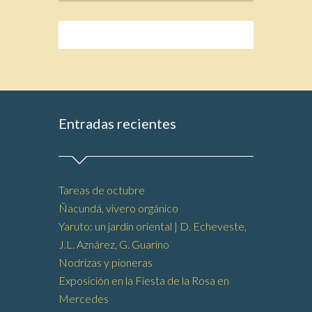
Entradas recientes
Tareas de octubre
Ñacundá, vivero orgánico
Yaruto: un jardín oriental | D. Echeveste,
J.L. Aznárez, G. Guarino
Nodrizas y pioneras
Exposición en la Fiesta de la Rosa en
Mercedes