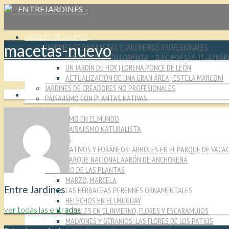
JARDINES URUGUAYOS
macetas-nuevo
JARDINES DE PAISAJISTAS Y JARDINEROS PROFESIONALES
YARUTO: UN JARDÍN ORIENTAL | D. ECHEVESTE, J.L. AZNÁR
UN JARDÍN DE HOY | LORENA PONCE DE LEÓN
ACTUALIZACIÓN DE UNA GRAN ÁREA | ESTELA MARCONI
JARDINES DE CREADORES NO PROFESIONALES
PAISAJISMO CON PLANTAS NATIVAS
CULTURA JARDINERA
PAISAJISMO EN EL MUNDO
PAISAJISMO NATURALISTA
MIRADAS
NATIVOS Y FORÁNEOS: ÁRBOLES EN EL PARQUE DE VACA
PARQUE NACIONAL AARÓN DE ANCHORENA
EL MUNDO DE LAS PLANTAS
MARZO, MARCELA
Entre Jardines
LAS HÉRBACEAS PERENNES ORNAMENTALES
HELECHOS EN EL URUGUAY
ver todas las entradas
ROSALES EN EL INVIERNO, FLORES Y ESCARAMUJOS
MALVONES Y GERANIOS: LAS FLORES DE LOS PATIOS