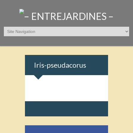
Iris-pseudacorus