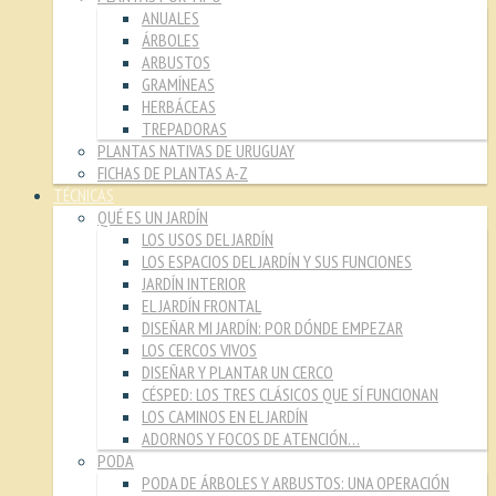
ANUALES
ÁRBOLES
ARBUSTOS
GRAMÍNEAS
HERBÁCEAS
TREPADORAS
PLANTAS NATIVAS DE URUGUAY
FICHAS DE PLANTAS A-Z
TÉCNICAS
QUÉ ES UN JARDÍN
LOS USOS DEL JARDÍN
LOS ESPACIOS DEL JARDÍN Y SUS FUNCIONES
JARDÍN INTERIOR
EL JARDÍN FRONTAL
DISEÑAR MI JARDÍN: POR DÓNDE EMPEZAR
LOS CERCOS VIVOS
DISEÑAR Y PLANTAR UN CERCO
CÉSPED: LOS TRES CLÁSICOS QUE SÍ FUNCIONAN
LOS CAMINOS EN EL JARDÍN
ADORNOS Y FOCOS DE ATENCIÓN…
PODA
PODA DE ÁRBOLES Y ARBUSTOS: UNA OPERACIÓN