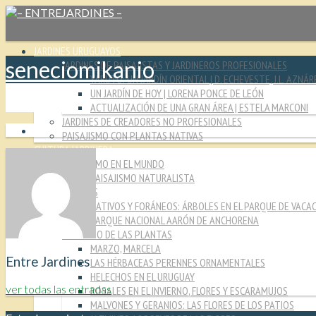
JARDINES URUGUAYOS
seneciomikanio
JARDINES DE PAISAJISTAS Y JARDINEROS PROFESIONALES
YARUTO: UN JARDÍN ORIENTAL | D. ECHEVESTE, J.L. AZNÁR
UN JARDÍN DE HOY | LORENA PONCE DE LEÓN
ACTUALIZACIÓN DE UNA GRAN ÁREA | ESTELA MARCONI
JARDINES DE CREADORES NO PROFESIONALES
PAISAJISMO CON PLANTAS NATIVAS
CULTURA JARDINERA
PAISAJISMO EN EL MUNDO
PAISAJISMO NATURALISTA
MIRADAS
NATIVOS Y FORÁNEOS: ÁRBOLES EN EL PARQUE DE VACA
PARQUE NACIONAL AARÓN DE ANCHORENA
EL MUNDO DE LAS PLANTAS
MARZO, MARCELA
Entre Jardines
LAS HÉRBACEAS PERENNES ORNAMENTALES
HELECHOS EN EL URUGUAY
ver todas las entradas
ROSALES EN EL INVIERNO, FLORES Y ESCARAMUJOS
MALVONES Y GERANIOS: LAS FLORES DE LOS PATIOS