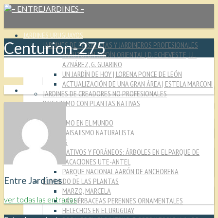
JARDINES URUGUAYOS
Centurion-275
JARDINES DE PAISAJISTAS Y JARDINEROS PROFESIONALES
YARUTO: UN JARDÍN ORIENTAL | D. ECHEVESTE, J.L.
AZNÁREZ, G. GUARINO
UN JARDÍN DE HOY | LORENA PONCE DE LEÓN
ACTUALIZACIÓN DE UNA GRAN ÁREA | ESTELA MARCONI
JARDINES DE CREADORES NO PROFESIONALES
PAISAJISMO CON PLANTAS NATIVAS
CULTURA JARDINERA
PAISAJISMO EN EL MUNDO
PAISAJISMO NATURALISTA
MIRADAS
NATIVOS Y FORÁNEOS: ÁRBOLES EN EL PARQUE DE
VACACIONES UTE-ANTEL
PARQUE NACIONAL AARÓN DE ANCHORENA
Entre Jardines
EL MUNDO DE LAS PLANTAS
MARZO, MARCELA
ver todas las entradas
LAS HÉRBACEAS PERENNES ORNAMENTALES
HELECHOS EN EL URUGUAY