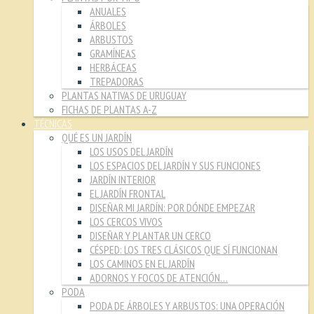
ANUALES
ÁRBOLES
ARBUSTOS
GRAMÍNEAS
HERBÁCEAS
TREPADORAS
PLANTAS NATIVAS DE URUGUAY
FICHAS DE PLANTAS A-Z
TÉCNICAS
QUÉ ES UN JARDÍN
LOS USOS DEL JARDÍN
LOS ESPACIOS DEL JARDÍN Y SUS FUNCIONES
JARDÍN INTERIOR
EL JARDÍN FRONTAL
DISEÑAR MI JARDÍN: POR DÓNDE EMPEZAR
LOS CERCOS VIVOS
DISEÑAR Y PLANTAR UN CERCO
CÉSPED: LOS TRES CLÁSICOS QUE SÍ FUNCIONAN
LOS CAMINOS EN EL JARDÍN
ADORNOS Y FOCOS DE ATENCIÓN…
PODA
PODA DE ÁRBOLES Y ARBUSTOS: UNA OPERACIÓN