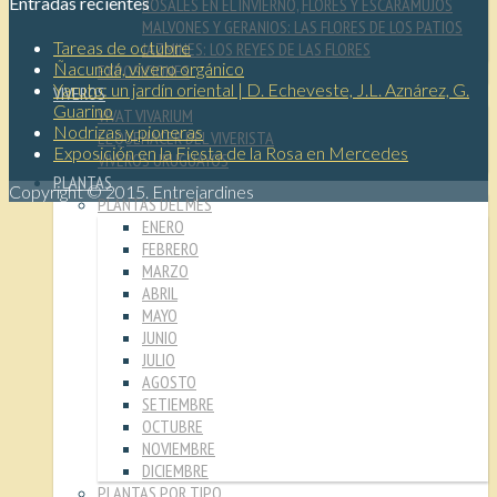
Entradas recientes
ROSALES EN EL INVIERNO, FLORES Y ESCARAMUJOS
MALVONES Y GERANIOS: LAS FLORES DE LOS PATIOS
Tareas de octubre
JAZMINES: LOS REYES DE LAS FLORES
Ñacundá, vivero orgánico
EXPOSICIONES
Yaruto: un jardín oriental | D. Echeveste, J.L. Aznárez, G.
VIVEROS
Guarino
VIVAT VIVARIUM
Nodrizas y pioneras
EL QUEHACER DEL VIVERISTA
Exposición en la Fiesta de la Rosa en Mercedes
VIVEROS URUGUAYOS
PLANTAS
Copyright © 2015. Entrejardines
PLANTAS DEL MES
ENERO
FEBRERO
MARZO
ABRIL
MAYO
JUNIO
JULIO
AGOSTO
SETIEMBRE
OCTUBRE
NOVIEMBRE
DICIEMBRE
PLANTAS POR TIPO