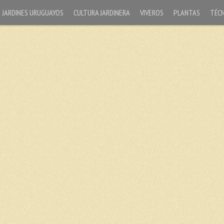
JARDINES URUGUAYOS
CULTURA JARDINERA
VIVEROS
PLANTAS
TÉCN