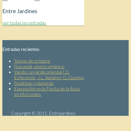
Entre Jardines
ver todas las entradas
Entradas recientes
Tareas de octubre
Ñacundá, vivero orgánico
Yaruto: un jardín oriental | D.
Echeveste, J.L. Aznárez, G. Guarino
Nodrizas y pioneras
Exposición en la Fiesta de la Rosa
en Mercedes
Copyright © 2015. Entrejardines