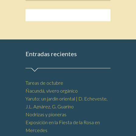
Entradas recientes
Tareas de octubre
Ñacundá, vivero orgánico
Yaruto: un jardín oriental | D. Echeveste,
J.L. Aznárez, G. Guarino
Nodrizas y pioneras
Exposición en la Fiesta de la Rosa en
Mercedes