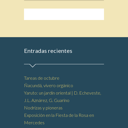
Entradas recientes
Tareas de octubre
Ñacundá, vivero orgánico
Yaruto: un jardín oriental | D. Echeveste,
J.L. Aznárez, G. Guarino
Nodrizas y pioneras
Exposición en la Fiesta de la Rosa en
Mercedes