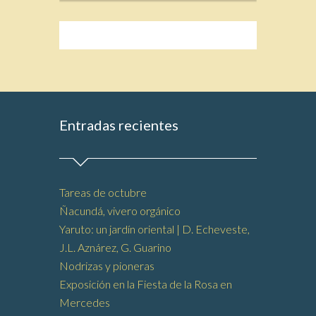
Entradas recientes
Tareas de octubre
Ñacundá, vivero orgánico
Yaruto: un jardín oriental | D. Echeveste,
J.L. Aznárez, G. Guarino
Nodrizas y pioneras
Exposición en la Fiesta de la Rosa en
Mercedes