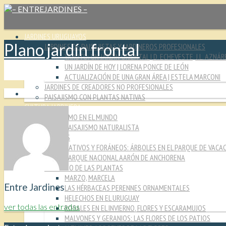
JARDINES URUGUAYOS
Plano jardín frontal
JARDINES DE PAISAJISTAS Y JARDINEROS PROFESIONALES
YARUTO: UN JARDÍN ORIENTAL | D. ECHEVESTE, J.L. AZNÁR
UN JARDÍN DE HOY | LORENA PONCE DE LEÓN
ACTUALIZACIÓN DE UNA GRAN ÁREA | ESTELA MARCONI
JARDINES DE CREADORES NO PROFESIONALES
PAISAJISMO CON PLANTAS NATIVAS
CULTURA JARDINERA
PAISAJISMO EN EL MUNDO
PAISAJISMO NATURALISTA
MIRADAS
NATIVOS Y FORÁNEOS: ÁRBOLES EN EL PARQUE DE VACA
PARQUE NACIONAL AARÓN DE ANCHORENA
EL MUNDO DE LAS PLANTAS
MARZO, MARCELA
Entre Jardines
LAS HÉRBACEAS PERENNES ORNAMENTALES
HELECHOS EN EL URUGUAY
ver todas las entradas
ROSALES EN EL INVIERNO, FLORES Y ESCARAMUJOS
MALVONES Y GERANIOS: LAS FLORES DE LOS PATIOS